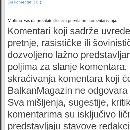
Svi komentari (
0
)
Molimo Vas da pročitate sledeća pravila pre komentarisanja:
Komentari koji sadrže uvrede
pretnje, rasističke ili šovinist
dozvoljeno lažno predstavljan
poljima za slanje komentara.
skraćivanja komentara koji će
BalkanMagazin ne odgovara z
Sva mišljenja, sugestije, kriti
komentarima su isključivo lič
predstavljaju stavove redak