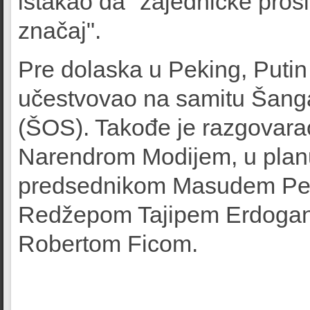
istakao da "zajedničke pros
značaj".
Pre dolaska u Peking, Putin 
učestvovao na samitu Šanga
(ŠOS). Takođe je razgovara
Narendrom Modijem, u planu
predsednikom Masudem Pez
Redžepom Tajipem Erdogan
Robertom Ficom.