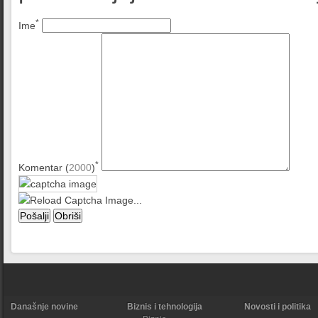
*
Ime
*
Komentar (
2000
)
Današnje novine
Biznis i tehnologija
Novosti i politika