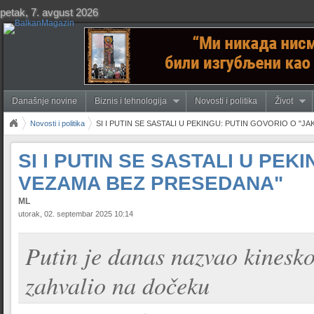
petak, 7. avgust 2026
Današnje novine
Biznis i tehnologija
Novosti i politika
Život
Novosti i politika
SI I PUTIN SE SASTALI U PEKINGU: PUTIN GOVORIO O "J
SI I PUTIN SE SASTALI U PEK
VEZAMA BEZ PRESEDANA"
ML
utorak, 02. septembar 2025 10:14
Putin je danas nazvao kinesko
zahvalio na dočeku