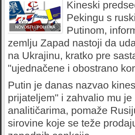
Kineski predse
Pekingu s rus
Putinom, inform
zemlju Zapad nastoji da udal
na Ukrajinu, kratko pre sasta
"ujednačene i obostrano ko
Putin je danas nazvao kine
prijateljem" i zahvalio mu j
analitičarima, pomaže Rusij
sirovine koje se teže proda