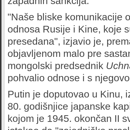
zapadnih sankcija.
"Naše bliske komunikacije o
odnosa Rusije i Kine, koje 
presedana", izjavio je, pre
objavljenom malo pre sastan
mongolski predsednik
Uchn
pohvalio odnose i s njegov
Putin je doputovao u Kinu, 
80. godišnjice japanske kapi
kojom je 1945. okončan II sv