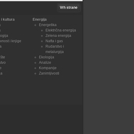
Vrh strane
i kultura
Energija
a
Energetika
a
Električna energija
ogija
Zelena energija
vnost i knjige
Nafta i gas
a
Rudarstvo i
metalurgija
šte
Ekologija
stvo
Analize
e
Kompanije
ja
Zanimljivosti