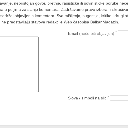
nje, nepristojan govor, pretnje, rasističke ili šovinističke poruke neće 
aka u poljima za slanje komentara. Zadržavamo pravo izbora ili skraćivan
ržaj objavljenih komentara. Sva mišljenja, sugestije, kritike i drugi 
a i ne predstavljaju stavove redakcije Web časopisa BalkanMagazin.
*
Email
(neće biti objavljen)
*
Slova / simboli na slici