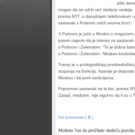
piše dana
mogao da se održi već sledeće nedelje.
prema NYT, u današnjem telefonskom raz
sastanak s Putinom održi veoma brzo".
S Putinom je juče u Moskvi o mogućem pr
potom najavio da je interes za sastanak 
s Putinom i Zelenskim. "To je dobra šans
s Putinom i Zelenskim. Nikakav konkret
Tramp je u prologodišnjoj predsedničkoj 
stupanja na funkciju. Kasnije je dopustio
Moskvu i da preti sankcijama.
Pripreman sastanak ne bi bio, prema NYT,
Zasad, međutim, nije sigurno da li su s 
Svi komentari (
0
)
Molimo Vas da pročitate sledeća pravila