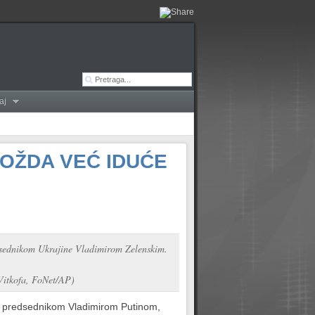
aj
MOŽDA VEĆ IDUĆE
edsednikom Ukrajine Vladimirom Zelenskim.
Vitkofa, FoNet/AP)
im predsednikom Vladimirom Putinom,