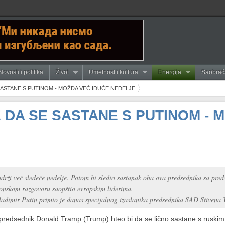
Novosti i politika
Život
Umetnost i kultura
Energija
Saobrać
SASTANE S PUTINOM - MOŽDA VEĆ IDUĆE NEDELJE
 DA SE SASTANE S PUTINOM - 
drži već sledeće nedelje. Potom bi sledio sastanak oba ova predsednika sa pr
onskom razgovoru saopštio evropskim liderima.
adimir Putin primio je danas specijalnog izaslanika predsednika SAD Stivena 
 predsednik Donald Tramp (Trump) hteo bi da se lično sastane s rusk