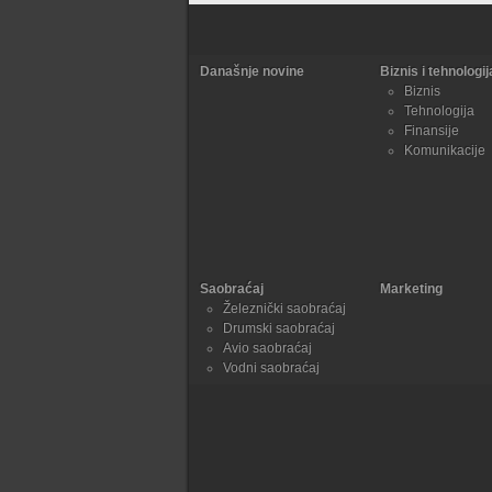
Današnje novine
Biznis i tehnologij
Biznis
Tehnologija
Finansije
Komunikacije
Saobraćaj
Marketing
Železnički saobraćaj
Drumski saobraćaj
Avio saobraćaj
Vodni saobraćaj