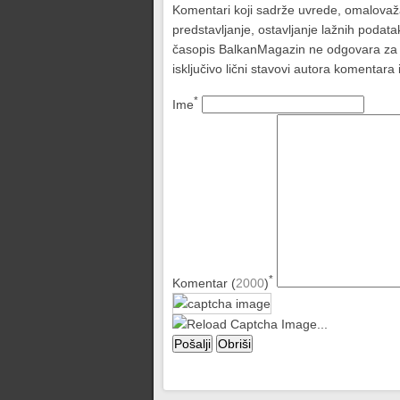
Komentari koji sadrže uvrede, omalovažava
predstavljanje, ostavljanje lažnih podat
časopis BalkanMagazin ne odgovara za sad
isključivo lični stavovi autora komentar
*
Ime
*
Komentar (
2000
)