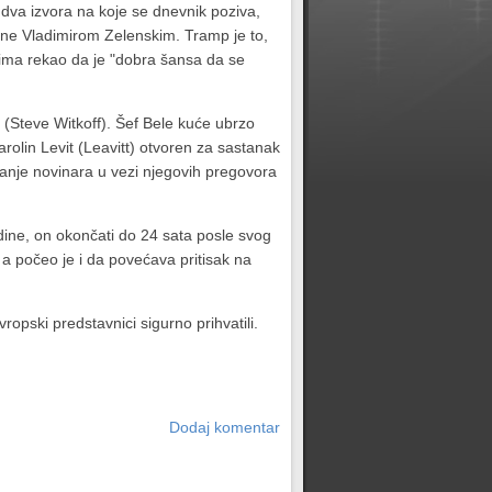
va izvora na koje se dnevnik poziva,
ne Vladimirom Zelenskim. Tramp je to,
ima rekao da je "dobra šansa da se
(Steve Witkoff). Šef Bele kuće ubrzo
rolin Levit (Leavitt) otvoren za sastanak
itanje novinara u vezi njegovih pregovora
odine, on okončati do 24 sata posle svog
, a počeo je i da povećava pritisak na
opski predstavnici sigurno prihvatili.
Dodaj komentar