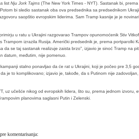
s list
Nju Jork Tajms
(The New York Times - NYT). Sastanak bi, prema d
 Potom bi sledio sastanak oba ova predsednika sa predsednikom Ukraji
govoru saopštio evropskim liderima. Sam Tramp kasnije je je novinar
imirju u ratu u Ukrajini razgovarao Trampov opunomoćenik Stiv Vitkof 
s Trampom izrazila Rusija. Američki predsednik je, prema portparolki Ka
a da se taj sastanak realizuje zaista brzo", izjavio je sinoć Tramp na p
an datum, međutim, nije pomenuo.
kampanji stalno ponavljao da će rat u Ukrajini, koji je počeo pre 3,5 g
 da je to komplikovano; izjavio je, takođe, da s Putinom nije zadovoljan
 uz učešće nikog od evropskih lidera, što su, prema jednom izvoru, evr
Trampovim planovima saglasni Putin i Zelenski.
 pre komentarisanja: