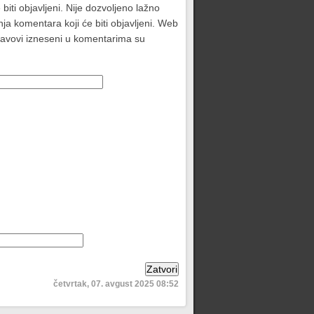
biti objavljeni. Nije dozvoljeno lažno
ja komentara koji će biti objavljeni. Web
stavovi izneseni u komentarima su
četvrtak, 07. avgust 2025 08:52