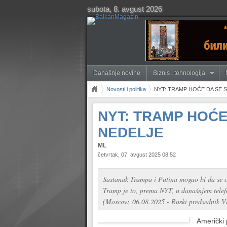
subota, 8. avgust 2026
Današnje novine
Biznis i tehnologija
Novosti i politika
NYT: TRAMP HOĆE DA SE 
NYT: TRAMP HOĆE
NEDELJE
ML
četvrtak, 07. avgust 2025 08:52
Sastanak Trampa i Putina mogao bi da se o
Tramp je to, prema NYT, u današnjem telef
(Moscow, 06.08.2025 - Ruski predsednik Vl
Američki