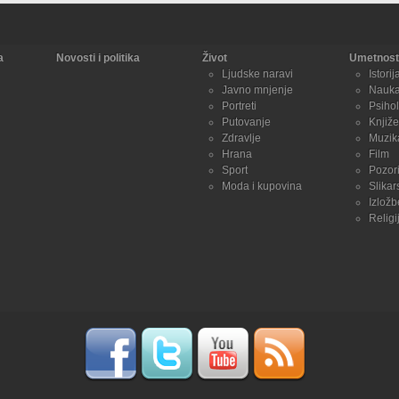
a
Novosti i politika
Život
Umetnost 
Ljudske naravi
Istorij
Javno mnjenje
Nauk
Portreti
Psihol
Putovanje
Knjiže
Zdravlje
Muzik
Hrana
Film
Sport
Pozori
Moda i kupovina
Slikar
Izložb
Religi