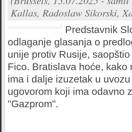
(Brussels, 15.07.2025 - samit
Kallas, Radoslaw Sikorski, Xa
Predstavnik Sl
odlaganje glasanja o predlo
unije protiv Rusije, saopštio
Fico. Bratislava hoće, kako
ima i dalje izuzetak u uvoz
ugovorom koji ima odavno 
"Gazprom".