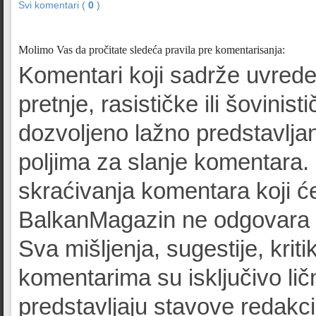
Svi komentari (
0
)
Molimo Vas da pročitate sledeća pravila pre komentarisanja:
Komentari koji sadrže uvrede
pretnje, rasističke ili šovinist
dozvoljeno lažno predstavljan
poljima za slanje komentara.
skraćivanja komentara koji će
BalkanMagazin ne odgovara z
Sva mišljenja, sugestije, kriti
komentarima su isključivo lič
predstavljaju stavove redak