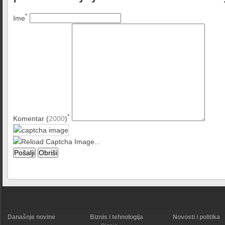
*
Ime
*
Komentar (
2000
)
Današnje novine
Biznis i tehnologija
Novosti i politika