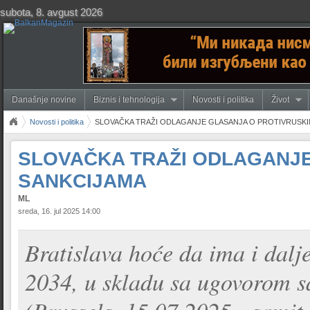
subota, 8. avgust 2026
Današnje novine
Biznis i tehnologija
Novosti i politika
Život
Novosti i politika
SLOVAČKA TRAŽI ODLAGANJE GLASANJA O PROTIVRUSKI
SLOVAČKA TRAŽI ODLAGANJE
SANKCIJAMA
ML
sreda, 16. jul 2025 14:00
Bratislava hoće da ima i dalj
2034, u skladu sa ugovorom