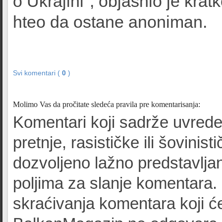
o Ukrajini", objasnio je krat
hteo da ostane anoniman.
Svi komentari (
0
)
Molimo Vas da pročitate sledeća pravila pre komentarisanja:
Komentari koji sadrže uvrede
pretnje, rasističke ili šovinist
dozvoljeno lažno predstavljan
poljima za slanje komentara.
skraćivanja komentara koji će