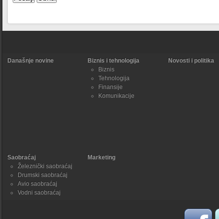
Današnje novine
Biznis i tehnologija
Novosti i politika
Biznis
Tehnologija
Finansije
Komunikacije
Saobraćaj
Marketing
Železnički saobraćaj
Drumski saobraćaj
Avio saobraćaj
Vodni saobraćaj