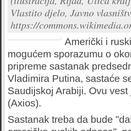
(ilustracija, Rijad, Ulica kr
Vlastito djelo, Javno vlasništv
https://commons.wikimedia.o
Američki i rusk
mogućem sporazumu o okonča
pripreme sastanak predsed
Vladimira Putina, sastaće se
Saudijskoj Arabiji. Ovu vest
(Axios).
Sastanak treba da bude "dal