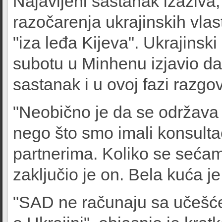
Najavljeni sastanak izaziv
razočarenja ukrajinskih vla
"iza leđa Kijeva". Ukrajinsk
subotu u Minhenu izjavio da 
sastanak i u ovoj fazi razgo
"Neobično je da se održava
nego što smo imali konsultac
partnerima. Koliko se sećam,
zaključio je on. Bela kuća j
"SAD ne računaju sa učešć