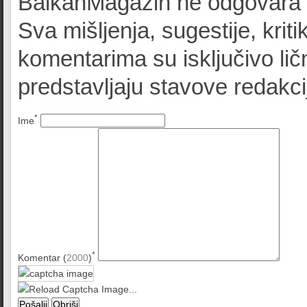
BalkanMagazin ne odgovara z
Sva mišljenja, sugestije, kriti
komentarima su isključivo lič
predstavljaju stavove redak
*
Ime
*
Komentar (
2000
)