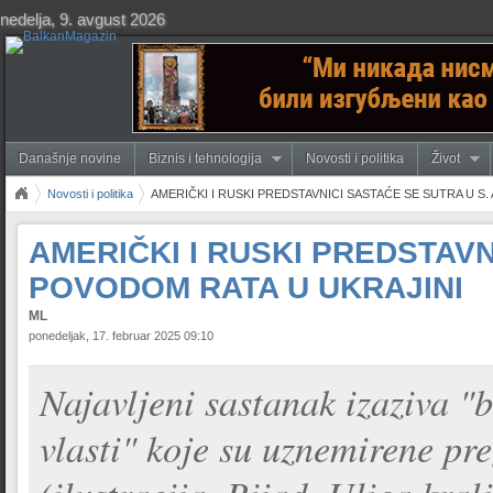
nedelja, 9. avgust 2026
Današnje novine
Biznis i tehnologija
Novosti i politika
Život
Novosti i politika
AMERIČKI I RUSKI PREDSTAVNICI SASTAĆE SE SUTRA U S.
AMERIČKI I RUSKI PREDSTAVN
POVODOM RATA U UKRAJINI
ML
ponedeljak, 17. februar 2025 09:10
Najavljeni sastanak izaziva "b
vlasti" koje su uznemirene pr