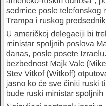
američko-ruskih odnosa", po
sedmice posle telefonskog 
Trampa i ruskog predsednik
U američkoj delegaciji bi t
ministar spoljnih poslova Ma
danas, posle posete Izraelu
bezbednost Majk Valc (Mike 
Stev Vitkof (Witkoff) otputov
jasno ko će sve činiti ruski 
bude ruski ministar spoljnih