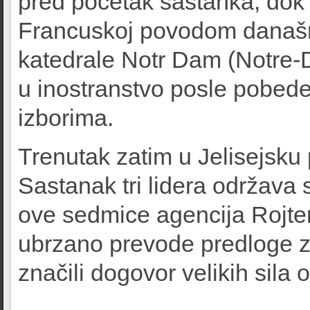
pred početak sastanka, dok 
Francuskoj povodom današn
katedrale Notr Dam (Notre-
u inostranstvo posle pobed
izborima.
Trenutak zatim u Jelisejsku p
Sastanak tri lidera održav
ove sedmice agencija Rojter
ubrzano prevode predloge za
značili dogovor velikih sila 