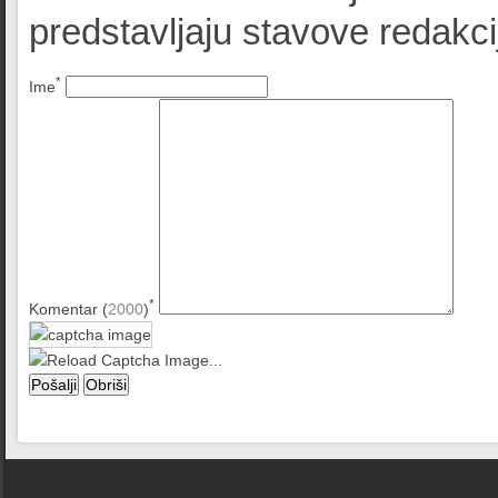
predstavljaju stavove redak
*
Ime
*
Komentar (
2000
)