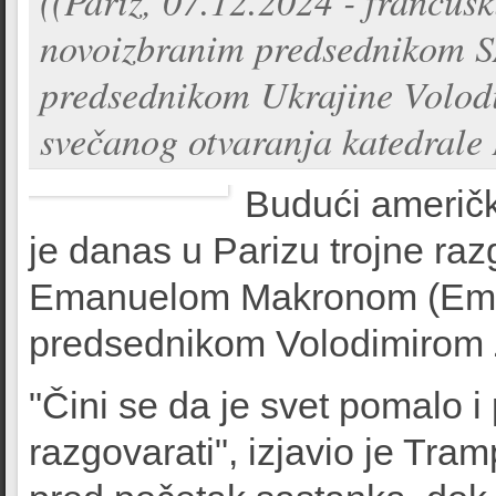
((Pariz, 07.12.2024 - francu
novoizbranim predsednikom
predsednikom Ukrajine Volod
svečanog otvaranja katedrale
Budući američ
je danas u Parizu trojne r
Emanuelom Makronom (Emma
predsednikom Volodimirom 
"Čini se da je svet pomalo 
razgovarati", izjavio je Tram