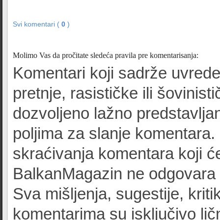
Svi komentari (
0
)
Molimo Vas da pročitate sledeća pravila pre komentarisanja:
Komentari koji sadrže uvrede
pretnje, rasističke ili šovinist
dozvoljeno lažno predstavljan
poljima za slanje komentara.
skraćivanja komentara koji će
BalkanMagazin ne odgovara z
Sva mišljenja, sugestije, kriti
komentarima su isključivo lič