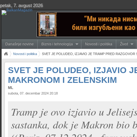
petak, 7. avgust 2026
Današnje novine
Biznis i tehnologija
Novosti i politika
Život
Novosti i politika
SVET JE POLUDEO, IZJAVIO JE TRAMP PRED RAZGOVOR 
SVET JE POLUDEO, IZJAVIO 
MAKRONOM I ZELENSKIM
ML
subota, 07. decembar 2024 20:18
Tramp je ovo izjavio u Jelise
sastanka, dok je Makron bio b