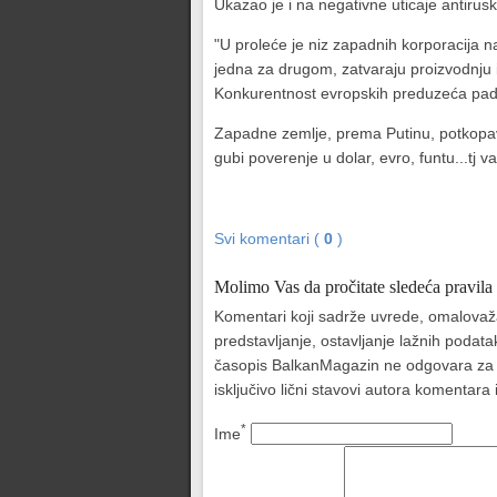
Ukazao je i na negativne uticaje antiru
"U proleće je niz zapadnih korporacija n
jedna za drugom, zatvaraju proizvodnju 
Konkurentnost evropskih preduzeća pada je
Zapadne zemlje, prema Putinu, potkopav
gubi poverenje u dolar, evro, funtu...tj v
Svi komentari (
0
)
Molimo Vas da pročitate sledeća pravila
Komentari koji sadrže uvrede, omalovažava
predstavljanje, ostavljanje lažnih podat
časopis BalkanMagazin ne odgovara za sad
isključivo lični stavovi autora komentar
*
Ime