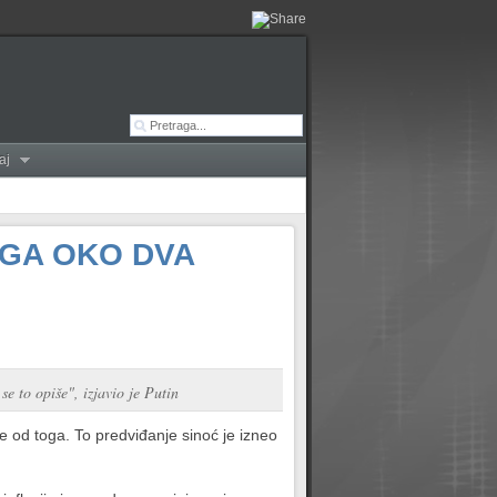
aj
EGA OKO DVA
 to opiše", izjavio je Putin
 od toga. To predviđanje sinoć je izneo