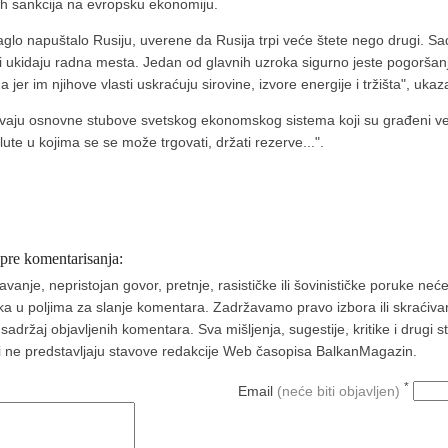
skh sankcija na evropsku ekonomiju.
aglo napuštalo Rusiju, uverene da Rusija trpi veće štete nego drugi. S
i ukidaju radna mesta. Jedan od glavnih uzroka sigurno jeste pogoršan
r im njihove vlasti uskraćuju sirovine, izvore energije i tržišta", ukaz
aju osnovne stubove svetskog ekonomskog sistema koji su građeni ve
alute u kojima se se može trgovati, držati rezerve...".
 pre komentarisanja:
nje, nepristojan govor, pretnje, rasističke ili šovinističke poruke neće 
aka u poljima za slanje komentara. Zadržavamo pravo izbora ili skraćivan
ržaj objavljenih komentara. Sva mišljenja, sugestije, kritike i drugi 
a i ne predstavljaju stavove redakcije Web časopisa BalkanMagazin.
*
Email
(neće biti objavljen)