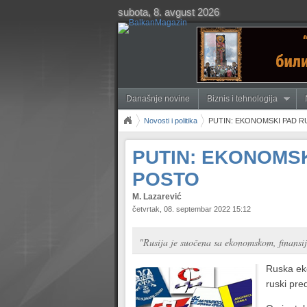
subota, 8. avgust 2026
Današnje novine
Biznis i tehnologija
Novosti i politika
PUTIN: EKONOMSKI PAD R
PUTIN: EKONOMSK
POSTO
M. Lazarević
četvrtak, 08. septembar 2022 15:12
"Rusija je suočena sa ekonomskom, finansi
Ruska eko
ruski pre