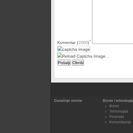
*
Komentar (
2000
)
Današnje novine
Biznis i tehnologij
Biznis
Tehnologija
Finansije
Komunikacije