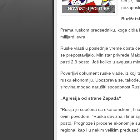
On je, tak
nezaposle
Budžetsk
Prema ruskom predsedniku, koga citira Bl
milijardi evra.
Ruske vlasti u poslednje vreme dosta čes
se prepostavljalo. Ministar privrede Ma
pasti 2,9 posto. Još koliko u avgustu mi
Poverljivi dokument ruske vlade, iz koj
rusku ekonomiju. Upozorava se, takođe, 
sirovina mogao narušiti sposobnost Rusi
„Agresija od strane Zapada“
"Rusija je suočena sa ekonomskom, fina
ovim povodom. "Ruska devizna i finansijsk
posto. Prognoze i procene ekonomije su
regiona, kao i u nekim velikim preduzeć