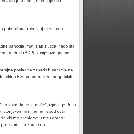
 inflacija je u padu, smanjuje se i
o pola biliona rubalja tj oko osam
e sankcije imati slabiji uticaj nego što
tveni produkt (BDP) Rusije ove godine
otrajne posledice zapadnih sankcija na
bi otklon Evrope od ruskih energetskih
 kako da se to opiše", izjavio je Putin
a istorijskom minimumu, ispod četiri
 da vidimo probleme u nizu grana i
proizvode", rekao je on.