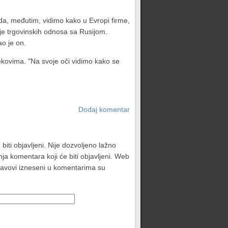
ada, međutim, vidimo kako u Evropi firme,
je trgovinskih odnosa sa Rusijom.
ao je on.
kovima. "Na svoje oči vidimo kako se
Dodaj komentar
biti objavljeni. Nije dozvoljeno lažno
ja komentara koji će biti objavljeni. Web
stavovi izneseni u komentarima su