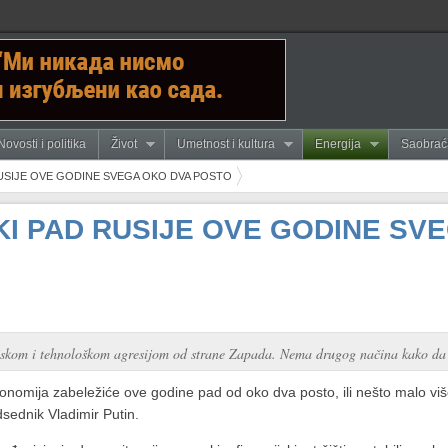
Novosti i politika
Život
Umetnost i kultura
Energija
Saobrać
USIJE OVE GODINE SVEGA OKO DVA POSTO
I PAD RUSIJE OVE GODINE SV
jskom i tehnološkom agresijom od strane Zapada. Nema drugog načina kako da se
nomija zabeležiće ove godine pad od oko dva posto, ili nešto malo više
dsednik Vladimir Putin.