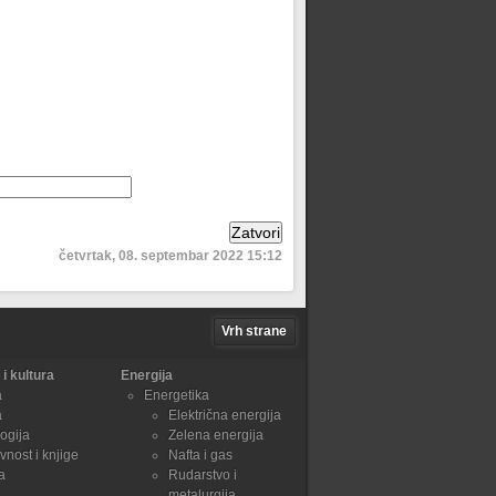
četvrtak, 08. septembar 2022 15:12
Vrh strane
i kultura
Energija
a
Energetika
a
Električna energija
ogija
Zelena energija
vnost i knjige
Nafta i gas
a
Rudarstvo i
metalurgija