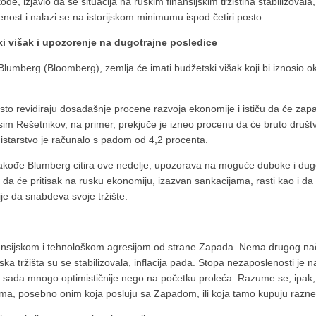
ođe, izjavio da se situacija na ruskim finansijskim tržiština stabilizovala,
nost i nalazi se na istorijskom minimumu ispod četiri posto.
i višak i upozorenje na dugotrajne posledice
umberg (Bloomberg), zemlja će imati budžetski višak koji bi iznosio ok
to revidiraju dosadašnje procene razvoja ekonomije i ističu da će zapadn
ksim Rešetnikov, na primer, prekjuče je izneo procenu da će bruto druš
nistarstvo je računalo s padom od 4,2 procenta.
i takođe Blumberg citira ove nedelje, upozorava na moguće duboke i dug
da će pritisak na rusku ekonomiju, izazvan sankacijama, rasti kao i da 
je da snabdeva svoje tržište.
nsijskom i tehnološkom agresijom od strane Zapada. Nema drugog načina
a tržišta su se stabilizovala, inflacija pada. Stopa nezaposlenosti je n
 sada mnogo optimističnije nego na početku proleća. Razume se, ipak,
ima, posebno onim koja posluju sa Zapadom, ili koja tamo kupuju razne 