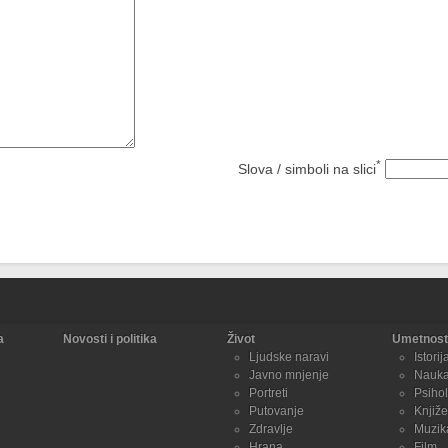
*
Slova / simboli na slici
a
Novosti i politika
Život
Umetnost 
Ljudske naravi
Istorij
Javno mnjenje
Nauk
Portreti
Psihol
Putovanje
Knjiže
Zdravlje
Muzik
Hrana
Film