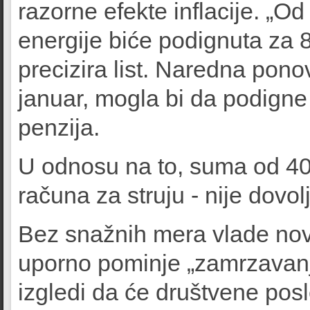
razorne efekte inflacije. „O
energije biće podignuta za 
precizira list. Naredna pon
januar, mogla bi da podigne
penzija.
U odnosu na to, suma od 40
računa za struju - nije dovol
Bez snažnih mera vlade nov
uporno pominje „zamrzavanje
izgledi da će društvene posl