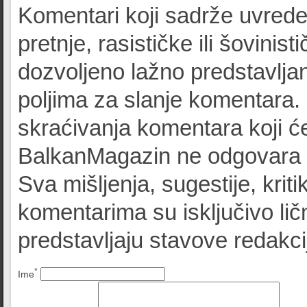
Komentari koji sadrže uvrede
pretnje, rasističke ili šovinist
dozvoljeno lažno predstavljan
poljima za slanje komentara.
skraćivanja komentara koji će
BalkanMagazin ne odgovara z
Sva mišljenja, sugestije, kriti
komentarima su isključivo lič
predstavljaju stavove redak
*
Ime