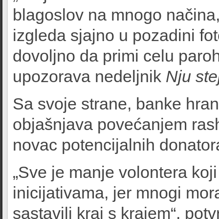
blagoslov na mnogo načina, 
izgleda sjajno u pozadini fot
dovoljno da primi celu paroh
upozorava nedeljnik
Nju st
Sa svoje strane, banke hran
objašnjava povećanjem rash
novac potencijalnih donator
„Sve je manje volontera ko
inicijativama, jer mnogi mo
sastavili kraj s krajem“, pot