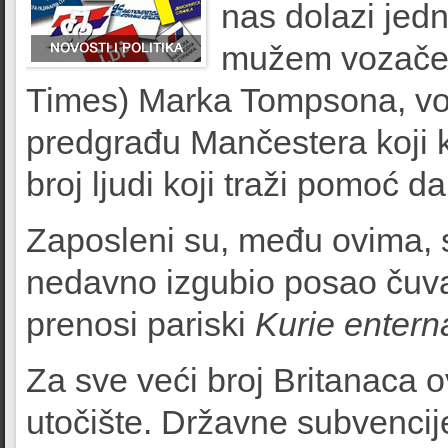
nas dolazi jed
mužem vozačem
Times) Marka Tompsona, vol
predgrađu Mančestera koji k
broj ljudi koji traži pomoć da
Zaposleni su, među ovima, sv
nedavno izgubio posao čuva
prenosi pariski
Kurie entern
Za sve veći broj Britanaca
utočište. Državne subvencije