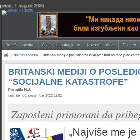
petak, 7. avgust 2026
Današnje novine
Biznis i tehnologija
Novosti i politika
Život
Novosti i politika
Britanski mediji o posledicama inflacije: Strah od “socijalne katas
BRITANSKI MEDIJI O POSLED
“SOCIJALNE KATASTROFE”
Priredila N.J.
četvrtak, 08. septembar 2022 11:02
Zaposleni primorani da prib
„Najviše me je 