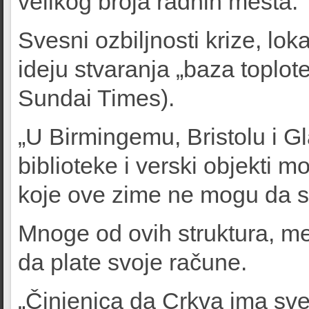
velikog broja radnih mesta.
Svesni ozbiljnosti krize, lok
ideju stvaranja „baza toplot
Sundai Times).
„U Birmingemu, Bristolu i G
biblioteke i verski objekti 
koje ove zime ne mogu da s
Mnoge od ovih struktura, me
da plate svoje račune.
„Činjenica da Crkva ima sve