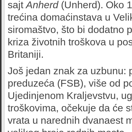
sajt
Anherd
(Unherd). Oko 10
trećina domaćinstava u Veli
siromaštvo, što bi dodatno p
kriza životnih troškova u po
Britaniji.
Još jedan znak za uzbunu: p
preduzeća (FSB), više od po
Ujedinjenom Kraljevstvu, ug
troškovima, očekuje da će sta
vrata u narednih dvanaest me