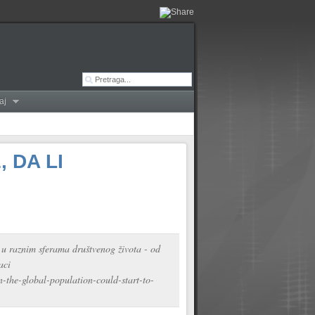
aj
 DA LI
, u raznim sferama društvenog života - od
aci
n-the-global-population-could-start-to-