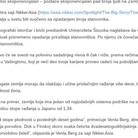
a bio eksponencijalan – postaće eksponencijalan pad broja ljudi na Zemlj
tira sajt
Nikkei Asia
(
https://asia.nikkei.com/Spotlight/The-Big-Story/T
lja u svetu biti suočeno sa opadanjem broja stanovnika.
mografski istoričar i bivši predsednik Univerziteta Šizuoka naglašava d
zivali privremeno opadanje priraštaja stanovništva. Po njemu će čovečanst
stanovništva.
 će se svesti na polovinu sadašnjeg nivoa ili čak i niže, prema rečima K
a u Vašingtonu, koji je veći deo svoje karijere proveo radeći na poboljš
ate zemlje moraju da olakšaju i učine privlačnijim rađanje više dece, ta
dnost žena.
na primer, zemlja koja ima jedan od najizdašnijih sistema podrške na s
 blizu stope rađanja u Japanu od 1,34.
d stope plodnosti u poslednjih deset godina“, primećuje Venla Berg, direk
nja porodice. Dok u Finskoj skoro svaka četvrta dvadesetogodišnjakinja
rvobitno želeli“, objasnila je Venla Berg za sajt
Nikkei Asia
.