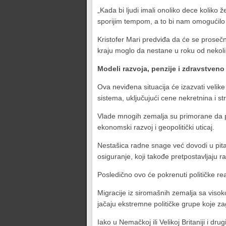
„Kada bi ljudi imali onoliko dece koliko že
sporijim tempom, a to bi nam omogućilo
Kristofer Mari predviđa da će se prosečn
kraju moglo da nestane u roku od nekol
Modeli razvoja, penzije i zdravstveno
Ova neviđena situacija će izazvati veli
sistema, uključujući cene nekretnina i st
Vlade mnogih zemalja su primorane da pre
ekonomski razvoj i geopolitički uticaj.
Nestašica radne snage već dovodi u pitanj
osiguranje, koji takođe pretpostavljaju r
Posledično ovo će pokrenuti političke r
Migracije iz siromašnih zemalja sa viso
jačaju ekstremne političke grupe koje za
Iako u Nemačkoj ili Velikoj Britaniji i 