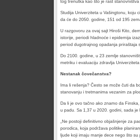
tog trenutka kao što je rast stanovništv
Studija Univerziteta u Vašingtonu, koju ci
da će do 2050. godine, 151 od 195 zema
U razgovoru za ovaj sajt Hiroši Kito, de
istorije, periodi hladnoće i epidemija iza
period dugotrajnog opadanja priraštaja 
Do 2100. godine, u 23 zemlje stanovništvo
metriku i evaluaciju zdravlja Univerzitet
Nestanak čovečanstva?
Ima li rešenja? Često se može čuti da bog
stanovanju i tretmanima vezanim za plo
Da li je ovo tačno ako znamo da Finska, 
u padu. Sa 1,37 u 2020. godini, sada je
„Ne postoji definitivno objašnjenje za pa
porodica, koja podržava politike planira
ljude koji imaju manje dece nego što su p