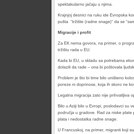
spektakularno jačaju u njima.
Krajnjoj desnici na ruku ide Evropska ko
pušta “tržište (radne snage)“ da se “sa
Migracije i profit
Za EK nema govora, na primer, o progr
tržištu rada u EU.
Kada bi EU, u skladu sa potrebama ekono
dolazili da rade – ona bi poštovala ljuds
Problem je što bi time bilo uništeno kol
poreze ni doprinose, koja ih skoro ne k
Legalna migracija zato nije prihvatljiva 
Bilo u Aziji bilo u Evropi, poslodavci su 
područja u gradove. Rad za niske plate po
plata i nedostatka radne snage.
U Francuskoj, na primer, migranti koji su