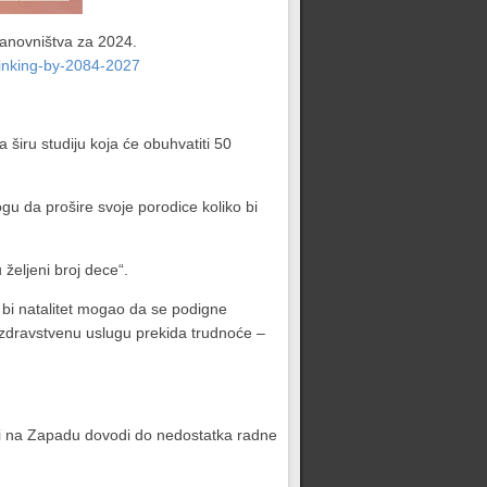
stanovništva za 2024.
inking-by-2084-2027
a širu studiju koja će obuhvatiti 50
u da prošire svoje porodice koliko bi
željeni broj dece“.
a bi natalitet mogao da se podigne
a zdravstvenu uslugu prekida trudnoće –
i i na Zapadu dovodi do nedostatka radne