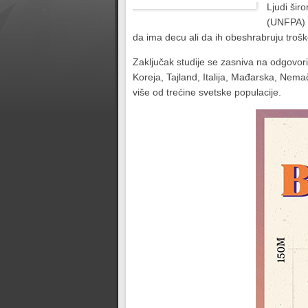
Ljudi šir
(UNFPA) o
da ima decu ali da ih obeshrabruju trošk
Zaključak studije se zasniva na odgovorim
Koreja, Tajland, Italija, Mađarska, Nemač
više od trećine svetske populacije.