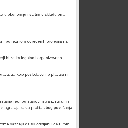
eša u ekonomiju i sa tim u skladu ona
om potražnjom određenih profesija na
ji bi zatim legalno i organizovano
prava, za koje poslodavci ne plaćaju ni
meštanja radnog stanovništva iz ruralnih
a stagnacija rasta profita zbog povećanja
 kome saznaju da su odbijeni i da u tom i