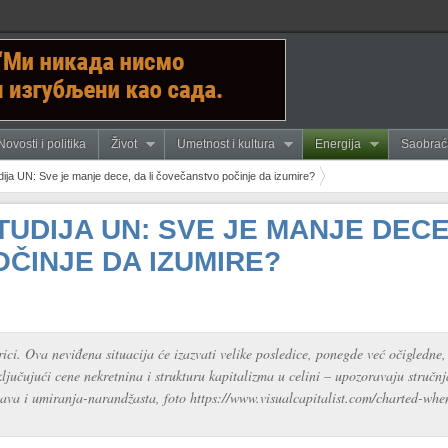
Novosti i politika
Život
Umetnost i kultura
Energija
Saobrać
ja UN: Sve je manje dece, da li čovečanstvo počinje da izumire?
DIJA UN: SVE JE MANJE DECE,
ČINJE DA IZUMIRE?
ci. Ova neviđena situacija će izazvati velike posledice, ponegde već očigledne
ljučujući cene nekretnina i strukturu kapitalizma u celini – upozoravaju stručnj
plava i umiranja-narandžasta, foto https://www.visualcapitalist.com/charted-whe