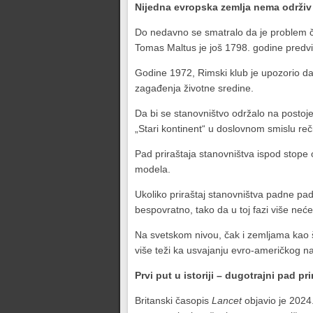
Nijedna evropska zemlja nema održiv 
Do nedavno se smatralo da je problem čo
Tomas Maltus je još 1798. godine predvid
Godine 1972, Rimski klub je upozorio da 
zagađenja životne sredine.
Da bi se stanovništvo održalo na postoje
„Stari kontinent“ u doslovnom smislu re
Pad priraštaja stanovništva ispod stope
modela.
Ukoliko priraštaj stanovništva padne pa
bespovratno, tako da u toj fazi više neć
Na svetskom nivou, čak i zemljama kao što
više teži ka usvajanju evro-američkog n
Prvi put u istoriji – dugotrajni pad pr
Britanski časopis
Lancet
objavio je 2024