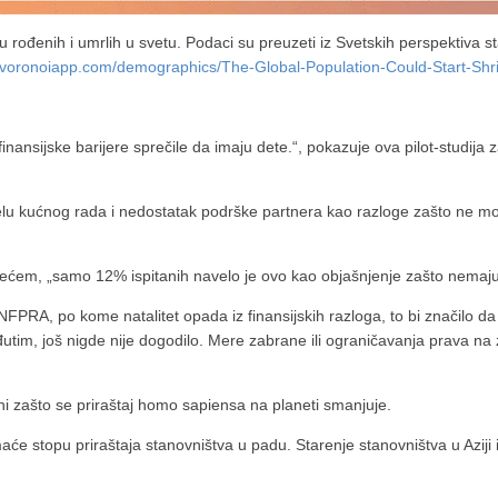
u rođenih i umrlih u svetu. Podaci su preuzeti iz Svetskih perspektiva 
.voronoiapp.com/demographics/The-Global-Population-Could-Start-Shr
nansijske barijere sprečile da imaju dete.“, pokazuje ova pilot-studija z
 kućnog rada i nedostatak podrške partnera kao razloge zašto ne mog
začećem, „samo 12% ispitanih navelo je ovo kao objašnjenje zašto nemaju 
UNFPRA, po kome natalitet opada iz finansijskih razloga, to bi značilo d
đutim, još nigde nije dogodilo. Mere zabrane ili ograničavanja prava n
i zašto se priraštaj homo sapiensa na planeti smanjuje.
će stopu priraštaja stanovništva u padu. Starenje stanovništva u Azij