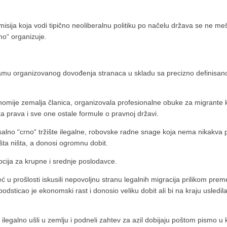
misija koja vodi tipično neoliberalnu politiku po načelu država se ne m
mo“ organizuje.
amu organizovanog dovođenja stranaca u skladu sa precizno definisan
mije zemalja članica, organizovala profesionalne obuke za migrante ko
ka prava i sve one ostale formule o pravnoj državi.
osalno “crno“ tržište ilegalne, robovske radne snage koja nema nikakva 
ošta ništa, a donosi ogromnu dobit.
opcija za krupne i srednje poslodavce.
već u prošlosti iskusili nepovoljnu stranu legalnih migracija prilikom pre
dsticao je ekonomski rast i donosio veliku dobit ali bi na kraju usledil
 ilegalno ušli u zemlju i podneli zahtev za azil dobijaju poštom pismo u