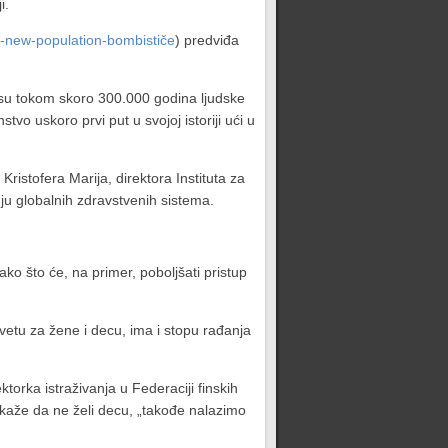
i.
he-new-population-bombističe
) predviđa
a su tokom skoro 300.000 godina ljudske
vo uskoro prvi put u svojoj istoriji ući u
ristofera Marija, direktora Instituta za
anju globalnih zdravstvenih sistema.
ko što će, na primer, poboljšati pristup
vetu za žene i decu, ima i stopu rađanja
torka istraživanja u Federaciji finskih
 kaže da ne želi decu, „takođe nalazimo