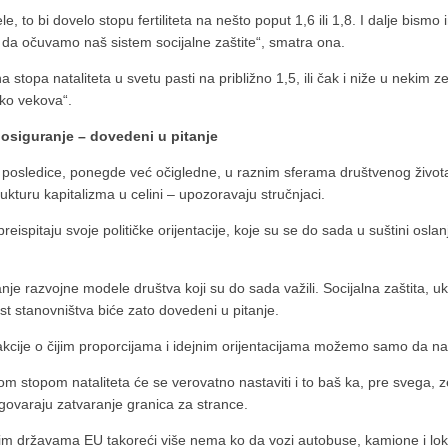
le, to bi dovelo stopu fertiliteta na nešto poput 1,6 ili 1,8. I dalje bismo 
 da očuvamo naš sistem socijalne zaštite“, smatra ona.
a stopa nataliteta u svetu pasti na približno 1,5, ili čak i niže u nekim
iko vekova“.
 osiguranje – dovedeni u pitanje
ke posledice, ponegde već očigledne, u raznim sferama društvenog život
rukturu kapitalizma u celini – upozoravaju stručnjaci.
ispitaju svoje političke orijentacije, koje su se do sada u suštini osl
e razvojne modele društva koji su do sada važili. Socijalna zaštita, ukl
ast stanovništva biće zato dovedeni u pitanje.
eakcije o čijim proporcijama i idejnim orijentacijama možemo samo da
kom stopom nataliteta će se verovatno nastaviti i to baš ka, pre sveg
govaraju zatvaranje granica za strance.
drugim državama EU takoreći više nema ko da vozi autobuse, kamione i l