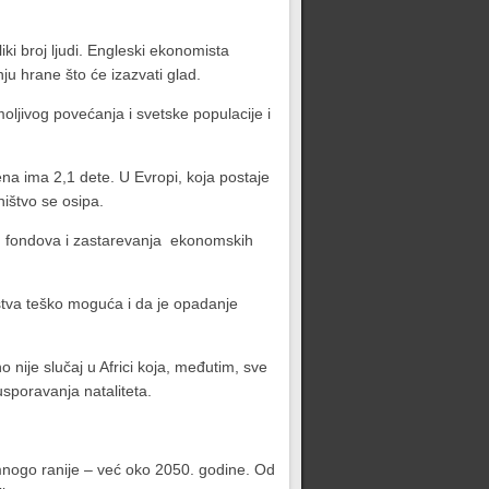
i broj ljudi. Engleski ekonomista
ju hrane što će izazvati glad.
ljivog povećanja i svetske populacije i
ena ima 2,1 dete. U Evropi, koja postaje
ištvo se osipa.
ih fondova i zastarevanja ekonomskih
ištva teško moguća i da je opadanje
o nije slučaj u Africi koja, međutim, sve
sporavanja nataliteta.
 mnogo ranije – već oko 2050. godine. Od