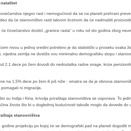
natalitet
večanstva njegov rast i nemogućnost da se na planeti prehrani prevelik
eo da će stanovništvo rasti takvom brzinom da će nadmašiti proizvodn
će čovečanstvo dostići „granice rasta“ u roku od sto godina zbog neumo
ćem nivou u jednoj sredini potrebno je da statistički u proseku svaka ž
či, nijedna zemlja ne dostiže ovu minimalnu demografsku stopu i stanovn
 od 2,1 dece po ženi dovodi do nedostatka radne snage, krize penzion
dne na 1,5% dece po ženi ili još niže - smatra se da je obnova stanovn
e pomagati ni migracije
.
 su Indija i Kina, krivulja priraštaja stanovništva se usporava. To jedin
ačina života što bi u doglednoj budućnosti takođe moglo da dovede do u
iraštaja stanovništva
. godine projekciju po kojoj će se demografski pad na planeti dogoditi