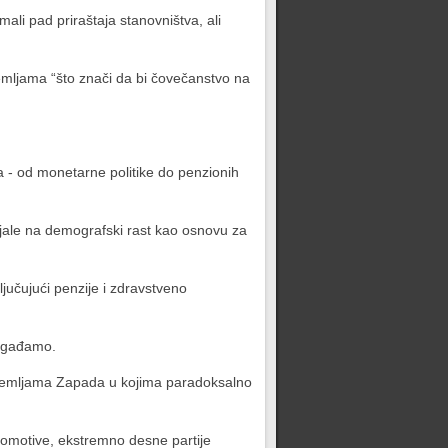
imali pad priraštaja stanovništva, ali
 zemljama “što znači da bi čovečanstvo na
a - od monetarne politike do penzionih
anjale na demografski rast kao osnovu za
jučujući penzije i zdravstveno
 nagađamo.
a, zemljama Zapada u kojima paradoksalno
okomotive, ekstremno desne partije