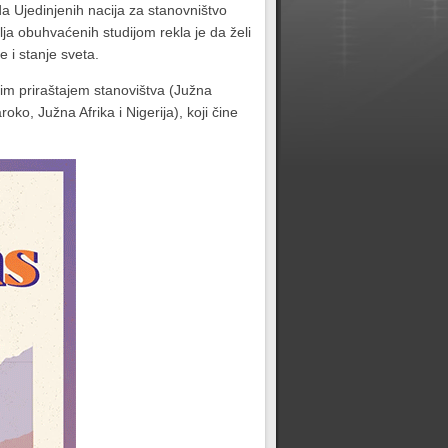
da Ujedinjenih nacija za stanovništvo
lja obuhvaćenih studijom rekla je da želi
 i stanje sveta.
ižim priraštajem stanovištva (Južna
ko, Južna Afrika i Nigerija), koji čine