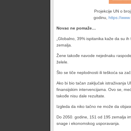
Projekcije UN o broj
godinu,
https://www
Novac ne pomaže…
„Globalno, 39% ispitanika kaže da su ih fi
zemalja.
Žene takođe navode nejednaku raspodelu
želele.
Što se tiče neplodnosti ili teškoća sa 
Ako bi bio tačan zaključak istraživanja 
finansijskim intervencijama. Ovo se, me
takođe nisu dale rezultate.
Izgleda da niko tačno ne može da objasn
Do 2050. godine, 151 od 195 zemalja ima
snage i ekonomskog usporavanja.