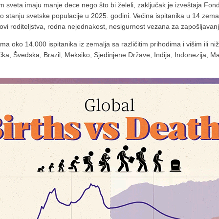
om sveta imaju manje dece nego što bi želeli, zaključak je izveštaja Fon
 stanju svetske populacije u 2025. godini. Većina ispitanika u 14 zema
ovi roditeljstva, rodna nejednakost, nesigurnost vezana za zapošljavanje
a oko 14.000 ispitanika iz zemalja sa različitim prihodima i višim ili n
ka, Švedska, Brazil, Meksiko, Sjedinjene Države, Indija, Indonezija, Maro