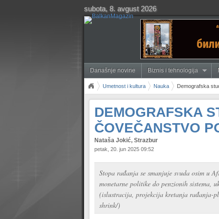
subota, 8. avgust 2026
Današnje novine
Biznis i tehnologija
Umetnost i kultura
Nauka
Demografska studi
DEMOGRAFSKA STU
ČOVEČANSTVO PO
Nataša Jokić, Strazbur
petak, 20. jun 2025 09:52
Stopa rađanja se smanjuje svuda osim u Afri
monetarne politike do penzionih sistema, uk
(islustracija, projekcija kretanja rađanja-
shrink/)