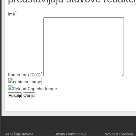
*
Ime
*
Komentar (
2000
)
Današnje novine
Biznis i tehnologija
Novosti i politika