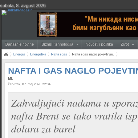
subota, 8. avgust 2026
Današnje novine
Biznis i tehnologija
Novosti i politika
Život
Energija
Energetika
Nafta i gas
Nafta i gas naglo pojevtinjuju
NAFTA I GAS NAGLO POJEVTI
ML
četvrtak, 07. maj 2026 22:34
Zahvaljujući nadama u spor
nafta Brent se tako vratila is
dolara za barel