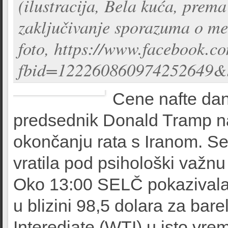
(ilustracija, Bela kuća, prema
zaključivanje sporazuma o m
foto, https://www.facebook.c
fbid=122260860974252649&
Cene nafte dan
predsednik Donald Tramp n
okončanju rata s Iranom. S
vratila pod psihološki važnu
Oko 13:00 SELČ pokazivala 
u blizini 98,5 dolara za bar
Interediate (WTI) u isto vre