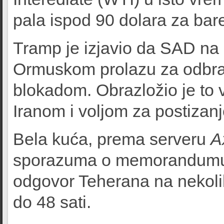
pala ispod 90 dolara za bare
Tramp je izjavio da SAD na 
Ormuskom prolazu za odbra
blokadom. Obrazložio je t
Iranom i voljom za postizan
Bela kuća, prema serveru
A
sporazuma o memorandumu o
odgovor Teherana na nekolik
do 48 sati.