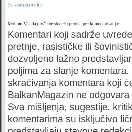
Svi komentari (
0
)
Molimo Vas da pročitate sledeća pravila pre komentarisanja:
Komentari koji sadrže uvrede
pretnje, rasističke ili šovinist
dozvoljeno lažno predstavljan
poljima za slanje komentara.
skraćivanja komentara koji će
BalkanMagazin ne odgovara z
Sva mišljenja, sugestije, kriti
komentarima su isključivo lič
predstavljaju stavove redak