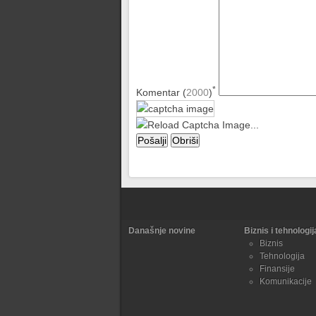
*
Komentar (
2000
)
Današnje novine
Biznis i tehnologij
Biznis
Tehnologija
Finansije
Komunikacije