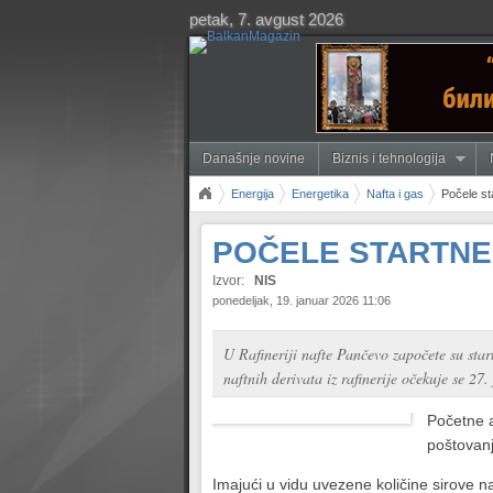
petak, 7. avgust 2026
Današnje novine
Biznis i tehnologija
Energija
Energetika
Nafta i gas
Počele st
POČELE STARTNE 
Izvor:
NIS
ponedeljak, 19. januar 2026 11:06
U Rafineriji nafte Pančevo započete su sta
naftnih derivata iz rafinerije očekuje se 27
Početne a
poštovanj
Imajući u vidu uvezene količine sirove n