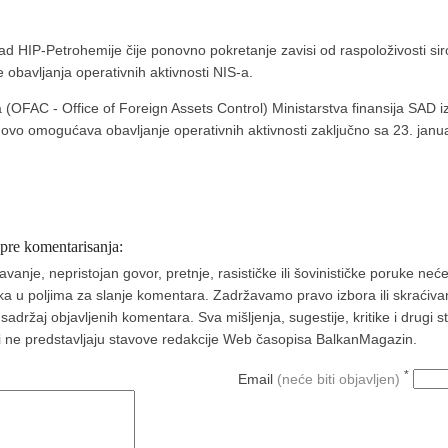
 rad HIP-Petrohemije čije ponovno pokretanje zavisi od raspoloživosti si
bavljanja operativnih aktivnosti NIS-a.
a (OFAC - Office of Foreign Assets Control) Ministarstva finansija SAD
ovo omogućava obavljanje operativnih aktivnosti zaključno sa 23. jan
 pre komentarisanja:
nje, nepristojan govor, pretnje, rasističke ili šovinističke poruke neće 
aka u poljima za slanje komentara. Zadržavamo pravo izbora ili skraćivan
ržaj objavljenih komentara. Sva mišljenja, sugestije, kritike i drugi 
a i ne predstavljaju stavove redakcije Web časopisa BalkanMagazin.
*
Email
(neće biti objavljen)