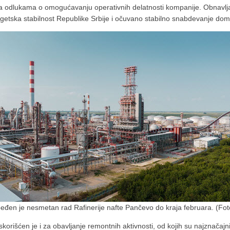
 sa odlukama o omogućavanju operativnih delatnosti kompanije. Obnavlja
tska stabilnost Republike Srbije i očuvano stabilno snabdevanje doma
đen je nesmetan rad Rafinerije nafte Pančevo do kraja februara. (Fot
iskorišćen je i za obavljanje remontnih aktivnosti, od kojih su najznača