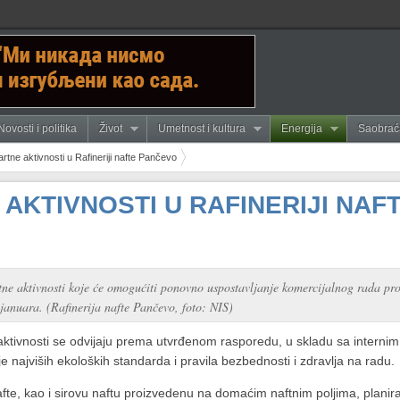
Novosti i politika
Život
Umetnost i kultura
Energija
Saobrać
artne aktivnosti u Rafineriji nafte Pančevo
AKTIVNOSTI U RAFINERIJI NAF
rtne aktivnosti koje će omogućiti ponovno uspostavljanje komercijalnog rada pro
. januara. (Rafinerija nafte Pančevo, foto: NIS)
ktivnosti se odvijaju prema utvrđenom rasporedu, u skladu sa interni
e najviših ekoloških standarda i pravila bezbednosti i zdravlja na radu.
afte, kao i sirovu naftu proizvedenu na domaćim naftnim poljima, planira