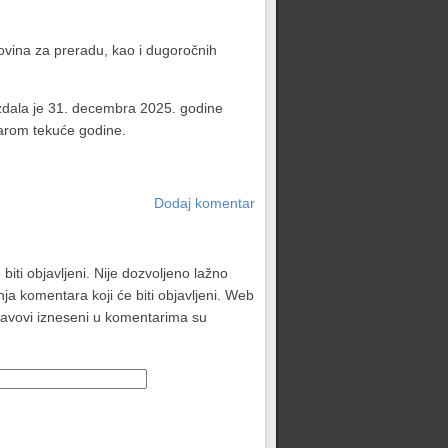
rovina za preradu, kao i dugoročnih
 izdala je 31. decembra 2025. godine
uarom tekuće godine.
Dodaj komentar
biti objavljeni. Nije dozvoljeno lažno
ja komentara koji će biti objavljeni. Web
stavovi izneseni u komentarima su