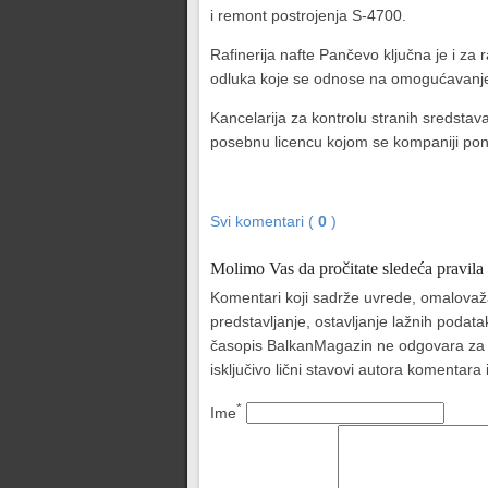
i remont postrojenja S-4700.
Rafinerija nafte Pančevo ključna je i za
odluka koje se odnose na omogućavanje o
Kancelarija za kontrolu stranih sredstav
posebnu licencu kojom se kompaniji pon
Svi komentari (
0
)
Molimo Vas da pročitate sledeća pravila
Komentari koji sadrže uvrede, omalovažava
predstavljanje, ostavljanje lažnih podat
časopis BalkanMagazin ne odgovara za sad
isključivo lični stavovi autora komentar
*
Ime