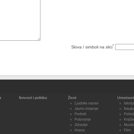
*
Slova / simboli na slici
a
Novosti i politika
Život
Umetnost 
Ljudske naravi
Istorij
Javno mnjenje
Nauk
Portreti
Psihol
Putovanje
Knjiže
Zdravlje
Muzik
Hrana
Film