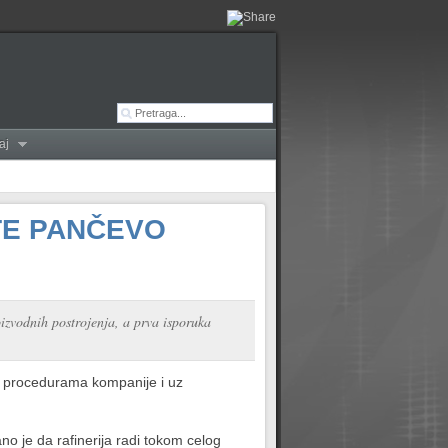
aj
TE PANČEVO
izvodnih postrojenja, a prva isporuka
m procedurama kompanije i uz
no je da rafinerija radi tokom celog