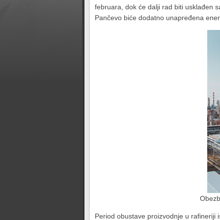
februara, dok će dalji rad biti usklađen
Pančevo biće dodatno unapređena energe
Obezbe
Period obustave proizvodnje u rafineriji 