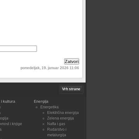
ponedeljak, 19. januar 2026 11:06
Vrh strane
i kultura
Energija
a
Energetika
a
Električna energija
ogija
Zelena energija
vnost i knjige
Nafta i gas
a
Rudarstvo i
metalurgija