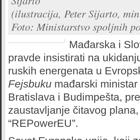
Sijarto
(ilustracija, Peter Sijarto, m
Foto: Ministarstvo spoljnih p
Mađarska i Sl
pravde insistirati na ukidan
ruskih energenata u Evropsk
Fejsbuku
mađarski ministar 
Bratislava i Budimpešta, pr
zaustavljanje čitavog plana
“REPowerEU”.