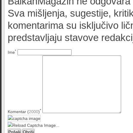
BalkanMagazin ne odgovara z
Sva mišljenja, sugestije, kriti
komentarima su isključivo lič
predstavljaju stavove redak
*
Ime
*
Komentar (
2000
)