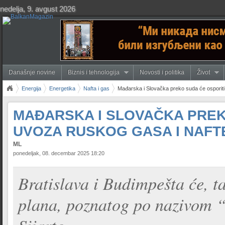
nedelja, 9. avgust 2026
Današnje novine
Biznis i tehnologija
Novosti i politika
Život
Energija
Energetika
Nafta i gas
Mađarska i Slovačka preko suda će osporiti
MAĐARSKA I SLOVAČKA PREK
UVOZA RUSKOG GASA I NAFT
ML
ponedeljak, 08. decembar 2025 18:20
Bratislava i Budimpešta će, ta
plana, poznatog po nazivom 