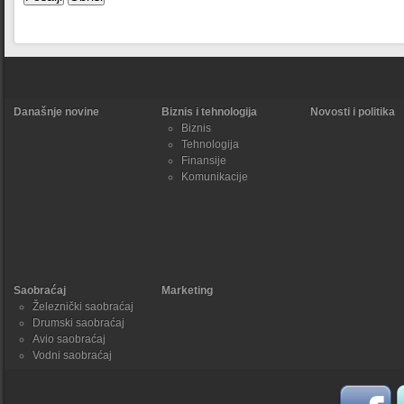
Današnje novine
Biznis i tehnologija
Novosti i politika
Biznis
Tehnologija
Finansije
Komunikacije
Saobraćaj
Marketing
Železnički saobraćaj
Drumski saobraćaj
Avio saobraćaj
Vodni saobraćaj