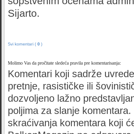
sopstvenim ocenama administ
Sijarto.
Svi komentari (
0
)
Molimo Vas da pročitate sledeća pravila pre komentarisanja:
Komentari koji sadrže uvrede
pretnje, rasističke ili šovinist
dozvoljeno lažno predstavljan
poljima za slanje komentara.
skraćivanja komentara koji će