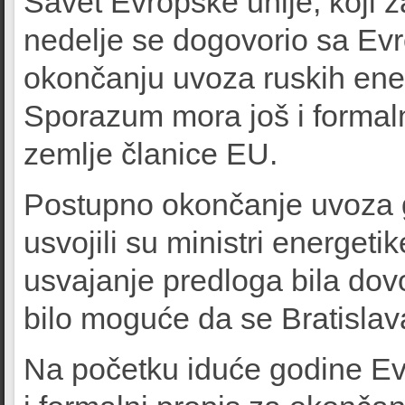
Savet Evropske unije, koji z
nedelje se dogovorio sa E
okončanju uvoza ruskih ene
Sporazum mora još i formal
zemlje članice EU.
Postupno okončanje uvoza g
usvojili su ministri energeti
usvajanje predloga bila dovo
bilo moguće da se Bratislav
Na početku iduće godine Evr