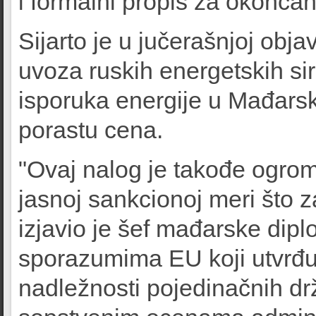
i formalni propis za okončan
Sijarto je u jučerašnjoj obj
uvoza ruskih energetskih si
isporuka energije u Mađarsk
porastu cena.
"Ovaj nalog je takođe ogrom
jasnoj sankcionoj meri što 
izjavio je šef mađarske dipl
sporazumima EU koji utvrđuj
nadležnosti pojedinačnih drž