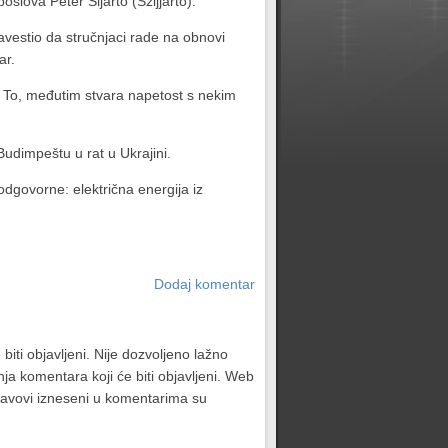
oslova Peter Sijarto (Szijjártó).
vestio da stručnjaci rade na obnovi
ar.
 To, međutim stvara napetost s nekim
udimpeštu u rat u Ukrajini.
dgovorne: električna energija iz
Dodaj komentar
biti objavljeni. Nije dozvoljeno lažno
ja komentara koji će biti objavljeni. Web
stavovi izneseni u komentarima su