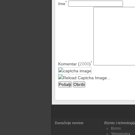
*
Ime
*
Komentar (
2000
)
Današnje novine
Biznis i tehnologij
Biznis
Tehnologija