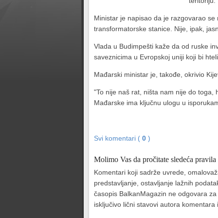
teritorij
Ministar je napisao da je razgovarao se
transformatorske stanice. Nije, ipak, jasn
Vlada u Budimpešti kaže da od ruske in
saveznicima u Evropskoj uniji koji bi hte
Mađarski ministar je, takođe, okrivio K
"To nije naš rat, ništa nam nije do tog
Mađarske ima ključnu ulogu u isporukama 
Svi komentari (
0
)
Molimo Vas da pročitate sledeća pravila
Komentari koji sadrže uvrede, omalovažava
predstavljanje, ostavljanje lažnih podat
časopis BalkanMagazin ne odgovara za sad
isključivo lični stavovi autora komentar