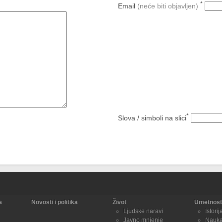
*
Email
(neće biti objavljen)
*
Slova / simboli na slici
a
Novosti i politika
Život
Umetnost 
Ljudske naravi
Istorij
Javno mnjenje
Nauk