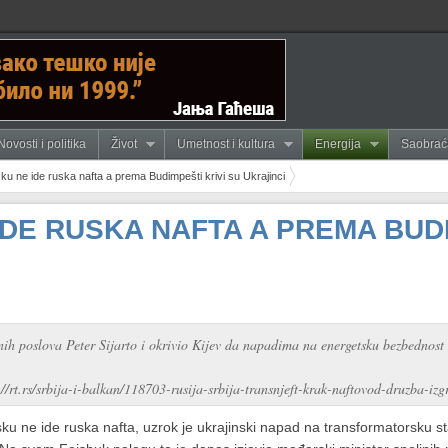
Novosti i politika
Život
Umetnost i kultura
Energija
Saobrać
u ne ide ruska nafta a prema Budimpešti krivi su Ukrajinci
DE RUSKA NAFTA A PREMA BUDI
jnih poslova Peter Sijarto i okrivio Kijev da napadima na energetsku bezbedno
//rt.rs/srbija-i-balkan/118703-rusija-srbija-transnjeft-krak-naftovod-druzba-izg
u ne ide ruska nafta, uzrok je ukrajinski napad na transformatorsku s