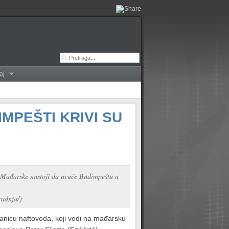
aj
MPEŠTI KRIVI SU
st Mađarske nastoji da uvuče Budimpeštu u
radnja/)
tanicu naftovoda, koji vodi na mađarsku