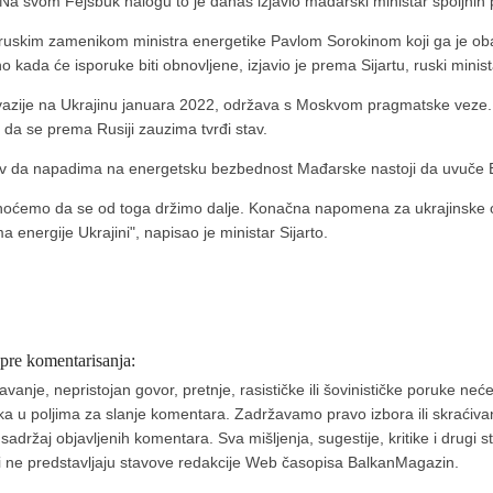
u. Na svom Fejsbuk nalogu to je danas izjavio mađarski ministar spoljnih p
 ruskim zamenikom ministra energetike Pavlom Sorokinom koji ga je oba
o kada će isporuke biti obnovljene, izjavio je prema Sijartu, ruski minist
vazije na Ukrajinu januara 2022, održava s Moskvom pragmatske veze.
li da se prema Rusiji zauzima tvrđi stav.
ijev da napadima na energetsku bezbednost Mađarske nastoji da uvuče B
a, hoćemo da se od toga držimo dalje. Konačna napomena za ukrajinske o
energije Ukrajini", napisao je ministar Sijarto.
 pre komentarisanja:
nje, nepristojan govor, pretnje, rasističke ili šovinističke poruke neće 
aka u poljima za slanje komentara. Zadržavamo pravo izbora ili skraćivan
ržaj objavljenih komentara. Sva mišljenja, sugestije, kritike i drugi 
a i ne predstavljaju stavove redakcije Web časopisa BalkanMagazin.