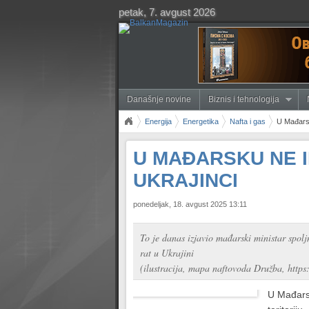
petak, 7. avgust 2026
Današnje novine
Biznis i tehnologija
Energija
Energetika
Nafta i gas
U Mađarsk
U MAĐARSKU NE I
UKRAJINCI
ponedeljak, 18. avgust 2025 13:11
To je danas izjavio mađarski ministar spol
rat u Ukrajini
(ilustracija, mapa naftovoda Družba, https:
U Mađarsk