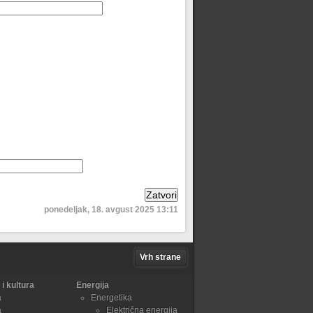
ponedeljak, 18. avgust 2025 13:11
Vrh strane
i kultura
Energija
a
Energetika
a
Električna energija