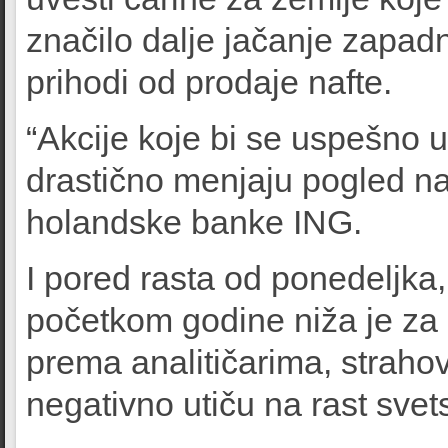
značilo dalje jačanje zapad
prihodi od prodaje nafte.
“Akcije koje bi se uspešno 
drastično menjaju pogled na t
holandske banke ING.
I pored rasta od ponedeljka
početkom godine niža je za
prema analitičarima, strahov
negativno utiču na rast sve