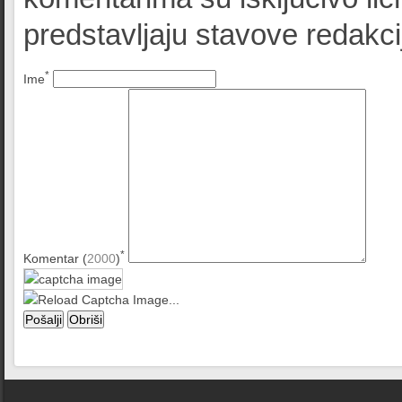
predstavljaju stavove redak
*
Ime
*
Komentar (
2000
)