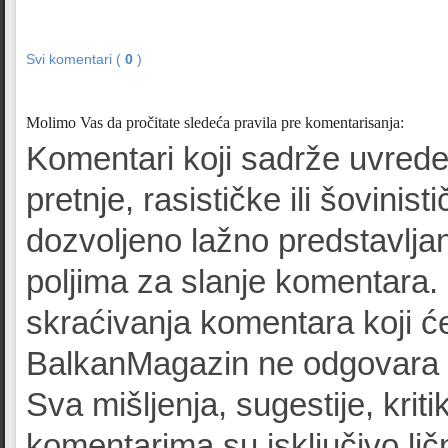
Svi komentari (
0
)
Molimo Vas da pročitate sledeća pravila pre komentarisanja:
Komentari koji sadrže uvrede
pretnje, rasističke ili šovinist
dozvoljeno lažno predstavljan
poljima za slanje komentara.
skraćivanja komentara koji će
BalkanMagazin ne odgovara z
Sva mišljenja, sugestije, kriti
komentarima su isključivo lič