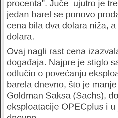
procenta". Juče ujutro je tr
jedan barel se ponovo proda
cena bila dva dolara niža, 
dolara.
Ovaj nagli rast cena izazvala
događaja. Najpre je stiglo s
odlučio o povećanju eksploat
barela dnevno, što je manje
Goldman Saksa (Sachs), do
eksploatacije OPECplus i u j
dnevno.