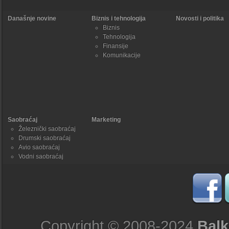
Današnje novine
Biznis i tehnologija
Novosti i politika
Biznis
Tehnologija
Finansije
Komunikacije
Saobraćaj
Marketing
Železnički saobraćaj
Drumski saobraćaj
Avio saobraćaj
Vodni saobraćaj
Copyright © 2008-2024
Balk