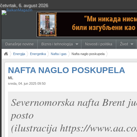
četvrtak, 6. avgust 2026
Današnje novine
Biznis i tehnologija
Novosti i politika
Život
Energija
Energetika
Nafta i gas
Nafta naglo poskupela
NAFTA NAGLO POSKUPELA
ML
sreda, 04. jun 2025 09:50
Severnomorska nafta Brent juče
posto
(ilustracija https://www.aa.co