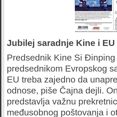
Jubilej saradnje Kine i EU
Predsednik Kine Si Đinping 
predsednikom Evropskog sa
EU treba zajedno da unapre
odnose, piše Čajna dejli. On
predstavlja važnu prekretni
međusobnog poštovanja i ot