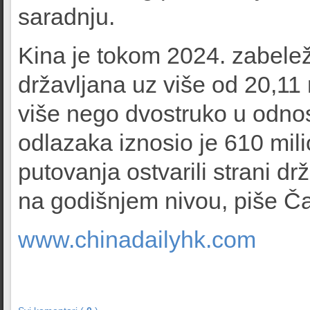
saradnju.
Kina je tokom 2024. zabelež
državljana uz više od 20,11 
više nego dvostruko u odno
odlazaka iznosio je 610 mil
putovanja ostvarili strani dr
na godišnjem nivou, piše Čaj
www.chinadailyhk.com