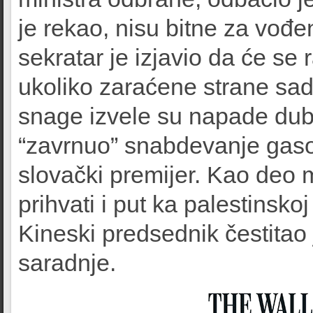
je rekao, nisu bitne za vođe
sekratar je izjavio da će se 
ukoliko zaraćene strane sad
snage izvele su napade dubo
“zavrnuo” snabdevanje gaso
slovački premijer. Kao deo 
prihvati i put ka palestinsko
Kineski predsednik čestitao
saradnje.