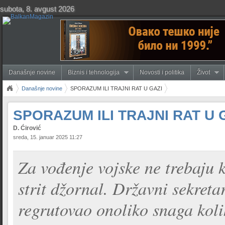
subota, 8. avgust 2026
Današnje novine
Biznis i tehnologija
Novosti i politika
Život
Današnje novine
SPORAZUM ILI TRAJNI RAT U GAZI
SPORAZUM ILI TRAJNI RAT U 
D. Ćirović
sreda, 15. januar 2025 11:27
Za vođenje vojske ne trebaju k
strit džornal. Državni sekre
regrutovao onoliko snaga kolik