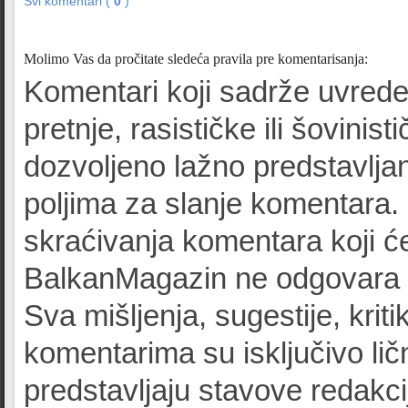
Svi komentari (
0
)
Molimo Vas da pročitate sledeća pravila pre komentarisanja:
Komentari koji sadrže uvrede
pretnje, rasističke ili šovinist
dozvoljeno lažno predstavljan
poljima za slanje komentara.
skraćivanja komentara koji će
BalkanMagazin ne odgovara z
Sva mišljenja, sugestije, kriti
komentarima su isključivo lič
predstavljaju stavove redak