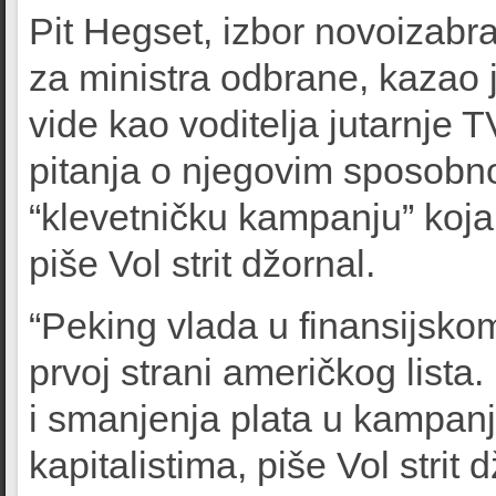
Pit Hegset, izbor novoizab
za ministra odbrane, kazao j
vide kao voditelja jutarnje T
pitanja o njegovim sposobno
“klevetničku kampanju” koja
piše Vol strit džornal.
“Peking vlada u finansijskom
prvoj strani američkog lista.
i smanjenja plata u kampan
kapitalistima, piše Vol strit 