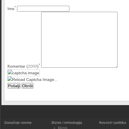
*
Ime
*
Komentar (
2000
)
Današnje novine
Biznis i tehnologija
Novosti i politika
Biznis