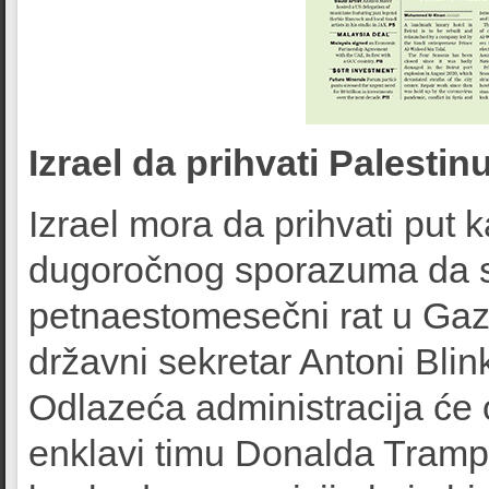
Izrael da prihvati Palestin
Izrael mora da prihvati put 
dugoročnog sporazuma da se
petnaestomesečni rat u Gazi,
državni sekretar Antoni Blin
Odlazeća administracija će os
enklavi timu Donalda Trampa