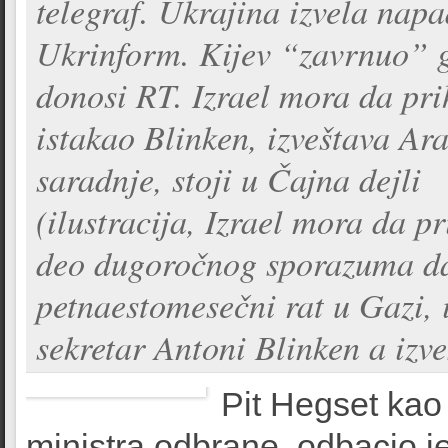
telegraf. Ukrajina izvela nap
Ukrinform. Kijev “zavrnuo” g
donosi RT. Izrael mora da prih
istakao Blinken, izveštava Ara
saradnje, stoji u Čajna dejli
(ilustracija, Izrael mora da p
deo dugoročnog sporazuma da 
petnaestomesečni rat u Gazi, 
sekretar Antoni Blinken a izv
Pit Hegset kao
ministra odbrane, odbacio je