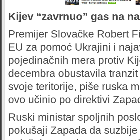
Kijev “zavrnuo” gas na n
Premijer Slovačke Robert Fic
EU za pomoć Ukrajini i naj
pojedinačnih mera protiv Kij
decembra obustavila tranzi
svoje teritorije, piše ruska 
ovo učinio po direktivi Zapad
Ruski ministar spoljnih posl
pokušaji Zapada da suzbije 