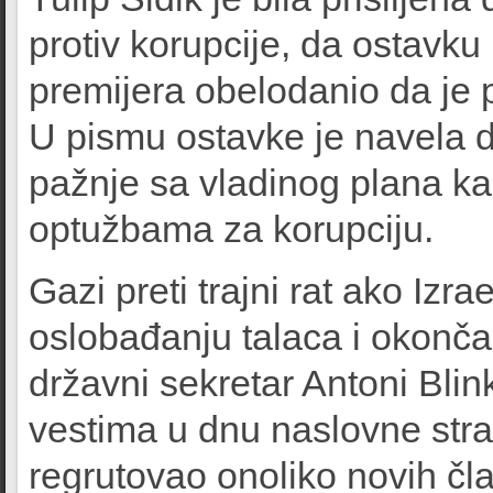
protiv korupcije, da ostavku
premijera obelodanio da je pr
U pismu ostavke je navela d
pažnje sa vladinog plana k
optužbama za korupciju.
Gazi preti trajni rat ako Iz
oslobađanju talaca i okončan
državni sekretar Antoni Blin
vestima u dnu naslovne str
regrutovao onoliko novih čla