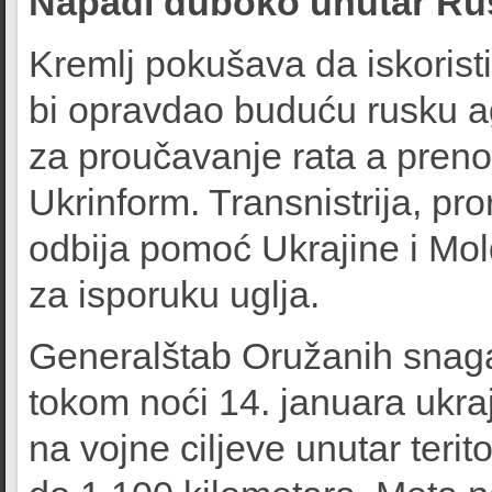
Napadi duboko unutar Rus
Kremlj pokušava da iskoristi
bi opravdao buduću rusku agr
za proučavanje rata a preno
Ukrinform. Transnistrija, p
odbija pomoć Ukrajine i Mol
za isporuku uglja.
Generalštab Oružanih snaga 
tokom noći 14. januara ukr
na vojne ciljeve unutar terit