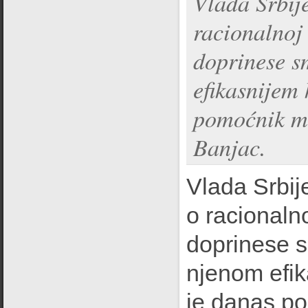
Vlada Srbije
racionalnoj 
doprinese s
efikasnijem 
pomoćnik mi
Banjac.
Vlada Srbij
o racionalno
doprinese s
njenom efika
je danas po