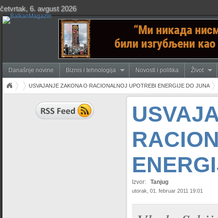
četvrtak, 6. avgust 2026
Današnje novine
Biznis i tehnologija
Novosti i politika
Život
USVAJANJE ZAKONA O RACIONALNOJ UPOTREBI ENERGIJE DO JUNA
USVAJA
RACION
ENERGI
Izvor:
Tanjug
utorak, 01. februar 2011 19:01