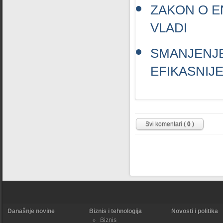
ZAKON O E
VLADI
SMANJENJ
EFIKASNIJ
Svi komentari (
0
)
Današnje novine
Biznis i tehnologija
Novosti i politika
Biznis