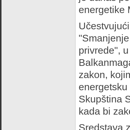
energetike 
Učestvujući
"Smanjenje 
privrede", u
Balkanmagaz
zakon, koji
energetsku e
Skupština Sr
kada bi zak
Sredstava z