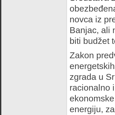
obezbeđena 
novca iz pr
Banjac, ali
biti budžet 
Zakon predv
energetski
zgrada u Sr
racionalno i
ekonomske s
energiju, z