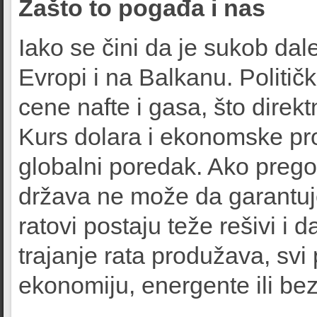
Zašto to pogađa i nas
Iako se čini da je sukob dal
Evropi i na Balkanu. Politič
cene nafte i gasa, što dire
Kurs dolara i ekonomske pro
globalni poredak. Ako prego
država ne može da garantuje
ratovi postaju teže rešivi i 
trajanje rata produžava, svi
ekonomiju, energente ili be