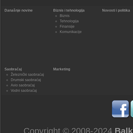
Današnje novine
Biznis i tehnologija
Novosti i politika
Biznis
Tehnologija
Finansije
Komunikacije
Saobraćaj
Marketing
Železnički saobraćaj
Drumski saobraćaj
Avio saobraćaj
Vodni saobraćaj
Copyright © 2008-2024
Balk