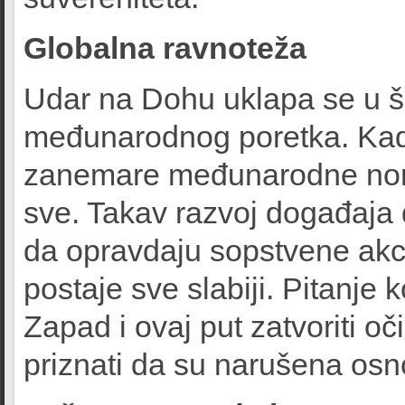
Globalna ravnoteža
Udar na Dohu uklapa se u ši
međunarodnog poretka. Kada v
zanemare međunarodne norm
sve. Takav razvoj događaja 
da opravdaju sopstvene akci
postaje sve slabiji. Pitanje 
Zapad i ovaj put zatvoriti oč
priznati da su narušena os