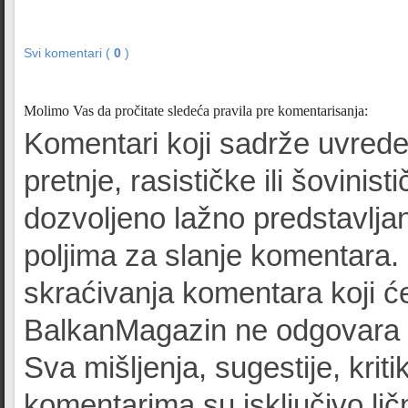
Svi komentari (
0
)
Molimo Vas da pročitate sledeća pravila pre komentarisanja:
Komentari koji sadrže uvrede
pretnje, rasističke ili šovinist
dozvoljeno lažno predstavljan
poljima za slanje komentara.
skraćivanja komentara koji će
BalkanMagazin ne odgovara z
Sva mišljenja, sugestije, kriti
komentarima su isključivo lič