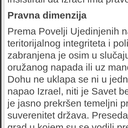
Pravna dimenzija
Prema Povelji Ujedinjenih na
teritorijalnog integriteta i p
zabranjena je osim u sluč
oružanog napada ili uz man
Dohu ne uklapa se ni u jednu
napao Izrael, niti je Savet 
je jasno prekršen temeljni 
suverenitet država. Presedan
grad u kojem su se vodili p