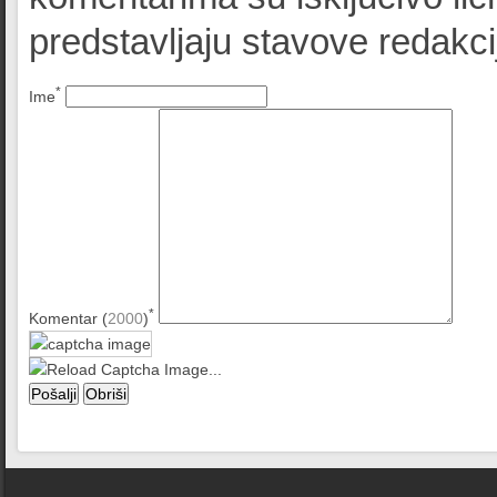
predstavljaju stavove redak
*
Ime
*
Komentar (
2000
)