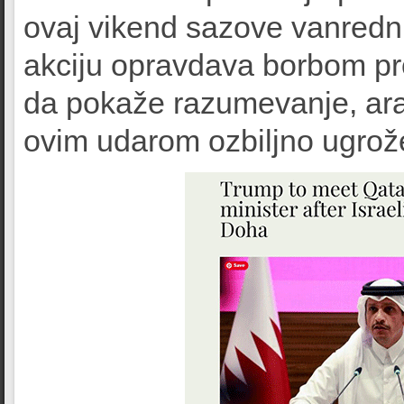
ovaj vikend sazove vanredni
akciju opravdava borbom pro
da pokaže razumevanje, ara
ovim udarom ozbiljno ugrože