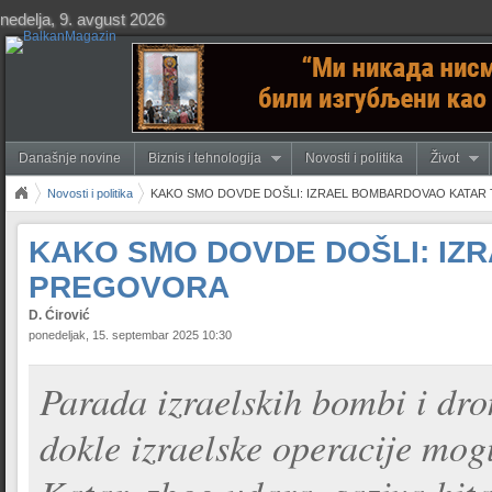
nedelja, 9. avgust 2026
Današnje novine
Biznis i tehnologija
Novosti i politika
Život
Novosti i politika
KAKO SMO DOVDE DOŠLI: IZRAEL BOMBARDOVAO KATA
KAKO SMO DOVDE DOŠLI: I
PREGOVORA
D. Ćirović
ponedeljak, 15. septembar 2025 10:30
Parada izraelskih bombi i dro
dokle izraelske operacije mog