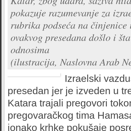
Katar, zbog udara, saziva hit
pokazuje razumevanje za izra
rubrika podseća na činjenice i
ovakvog presedana došlo i št
odnosima
(ilustracija, Naslovna Arab N
Izraelski vazdu
presedan jer je izveden u t
Katara trajali pregovori tok
pregovaračkog tima Hamasa
ionako krhke pokušaje posr