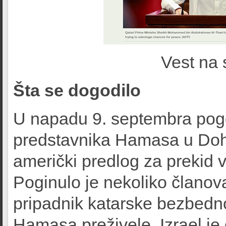
Vest na 
Šta se dogodilo
U napadu 9. septembra pogo
predstavnika Hamasa u Dohi
američki predlog za prekid v
Poginulo je nekoliko članova
pripadnik katarske bezbedn
Hamasa preživele, Izrael je