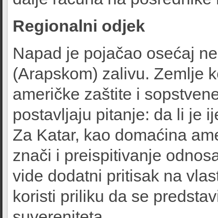
Regionalni odjek
Napad je pojačao osećaj ne
(Arapskom) zalivu. Zemlje k
američke zaštite i sopstven
postavljaju pitanje: da li je
Za Katar, kao domaćina ame
znači i preispitivanje odno
vide dodatni pritisak na vlast
koristi priliku da se predsta
suvereniteta.