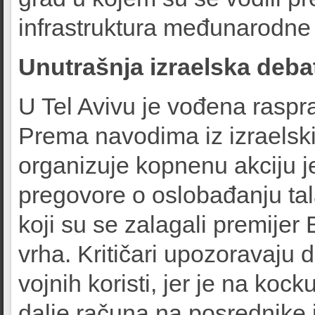
infrastruktura međunarodne 
Unutrašnja izraelska deba
U Tel Avivu je vođena raspr
Prema navodima iz izraelsk
organizuje kopnenu akciju je
pregovore o oslobađanju tal
koji su se zalagali premije
vrha. Kritičari upozoravaju 
vojnih koristi, jer je na koc
dalje računa na posrednike i