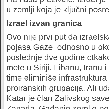
u zemlji koja je ključni pos
Izrael izvan granica
Ovo nije prvi put da izraels
pojasa Gaze, odnosno u ok
poslednje dve godine otkako
mete u Siriji, Libanu, Iranu
time eliminiše infrastruktur
proiranskih grupacija. Ali u
Katar je član Zalivskog save
Zapada. Gađanje zemlje-po