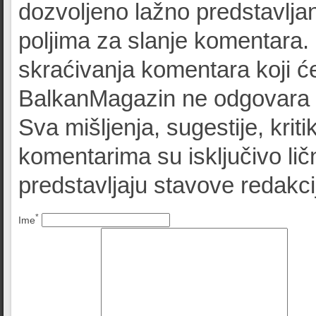
dozvoljeno lažno predstavljan
poljima za slanje komentara.
skraćivanja komentara koji će
BalkanMagazin ne odgovara z
Sva mišljenja, sugestije, kriti
komentarima su isključivo lič
predstavljaju stavove redak
*
Ime