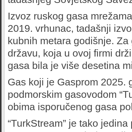
Izvoz ruskog gasa mrežama 
2019. vrhunac, tadašnji izvo
kubnih metara godišnje. Za 
državu, koja u ovoj firmi drž
gasa bila je više desetina mi
Gas koji je Gasprom 2025. 
podmorskim gasovodom “Tu
obima isporučenog gasa po
“TurkStream” je tako jedina 