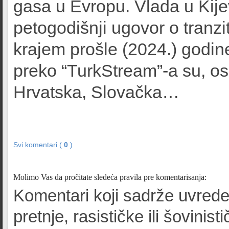
gasa u Evropu. Vlada u Kije
petogodišnji ugovor o tranzit
krajem prošle (2024.) godi
preko “TurkStream”-a su, os
Hrvatska, Slovačka…
Svi komentari (
0
)
Molimo Vas da pročitate sledeća pravila pre komentarisanja:
Komentari koji sadrže uvrede
pretnje, rasističke ili šovinist