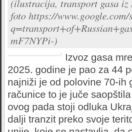
(ilustracija, transport gasa iz
foto https://www.google.com/
q=transport+of+Russian+
mF7NYPi-)
Izvoz gasa mr
2025. godine je pao za 44 po
najniži je od polovine 70-ih
računice to je juče saopštil
ovog pada stoji odluka Ukra
dalji tranzit preko svoje ter
unije, koje se nastavlja, da