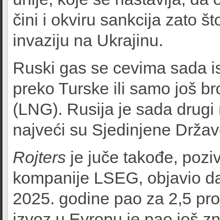
čini i okviru sankcija zato š
invaziju na Ukrajinu.
Ruski gas se cevima sada 
preko Turske ili samo još b
(LNG). Rusija je sada drugi
najveći su Sjedinjene Držav
Rojters
je juče takođe, pozi
kompanije LSEG, objavio da
2025. godine pao za 2,5 proc
izvoz u Evropu je pao još zn