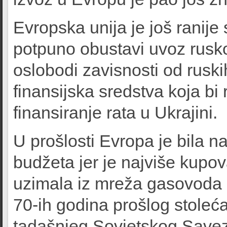
Evropska unija je još ranije
potpuno obustavi uvoz rusk
oslobodi zavisnosti od rusk
finansijska sredstva koja bi 
finansiranje rata u Ukrajini.
U prošlosti Evropa je bila n
budžeta jer je najviše kupov
uzimala iz mreža gasovoda i
70-ih godina prošlog stoleća
tadašnjeg Sovjetskog Save