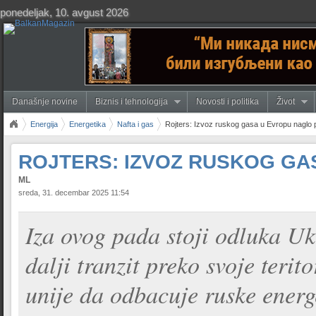
ponedeljak, 10. avgust 2026
Današnje novine
Biznis i tehnologija
Novosti i politika
Život
Energija
Energetika
Nafta i gas
Rojters: Izvoz ruskog gasa u Evropu naglo 
ROJTERS: IZVOZ RUSKOG GA
ML
sreda, 31. decembar 2025 11:54
Iza ovog pada stoji odluka Uk
dalji tranzit preko svoje terit
unije da odbacuje ruske energ