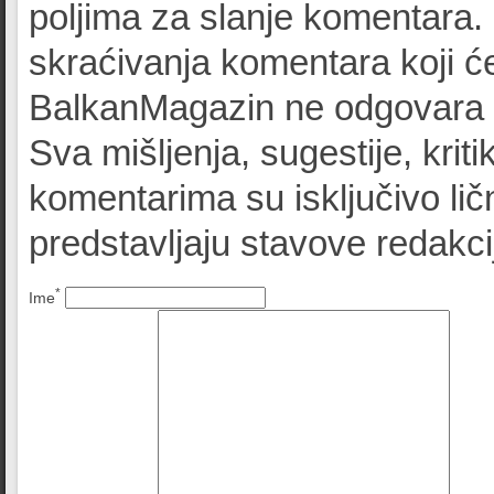
poljima za slanje komentara.
skraćivanja komentara koji će
BalkanMagazin ne odgovara z
Sva mišljenja, sugestije, kriti
komentarima su isključivo lič
predstavljaju stavove redak
*
Ime