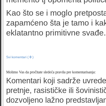
Kao što se i moglo pretposta
zapamćeno šta je tamo i kak
eklatantno primitivne svađe.
Svi komentari (
0
)
Molimo Vas da pročitate sledeća pravila pre komentarisanja:
Komentari koji sadrže uvrede
pretnje, rasističke ili šovinist
dozvoljeno lažno predstavljan