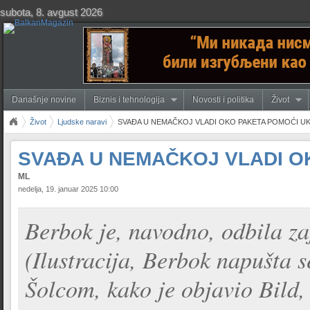
subota, 8. avgust 2026
Današnje novine
Biznis i tehnologija
Novosti i politika
Život
Život
Ljudske naravi
SVAĐA U NEMAČKOJ VLADI OKO PAKETA POMOĆI UK
SVAĐA U NEMAČKOJ VLADI O
ML
nedelja, 19. januar 2025 10:00
Berbok je, navodno, odbila zaj
(Ilustracija, Berbok napušta 
Šolcom, kako je objavio Bild