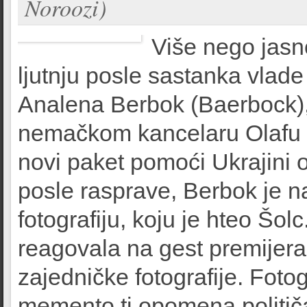
Noroozi)
Više nego jasn
ljutnju posle sastanka vlad
Analena Berbok (Baerbock), 
nemačkom kancelaru Olafu Š
novi paket pomoći Ukrajini o
posle rasprave, Berbok je n
fotografiju, koju je hteo Šol
reagovala na gest premijera k
zajedničke fotografije. Fotogr
memento tj opomena politič