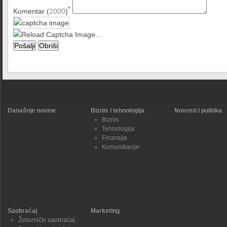
*
Komentar (
2000
)
Današnje novine
Biznis i tehnologija
Novosti i politika
Biznis
Tehnologija
Finansije
Komunikacije
Saobraćaj
Marketing
Železnički saobraćaj