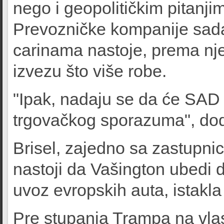
nego i geopolitičkim pitanji
Prevozničke kompanije sada
carinama nastoje, prema nj
izvezu što više robe.
"Ipak, nadaju se da će SAD
trgovačkog sporazuma", dod
Brisel, zajedno sa zastupni
nastoji da Vašington ubedi 
uvoz evropskih auta, istakla
Pre stupanja Trampa na vla