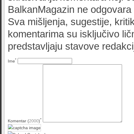
BalkanMagazin ne odgovara z
Sva mišljenja, sugestije, kriti
komentarima su isključivo lič
predstavljaju stavove redak
*
Ime
*
Komentar (
2000
)