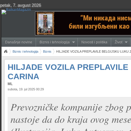
petak, 7. avgust 2026
Današnje novine
Biznis i tehnologija
Novosti i politika
Život
Biznis i tehnologija
Biznis
HILJADE VOZILA PREPLAVILE BELGIJSKU LUKU
HILJADE VOZILA PREPLAVIL
CARINA
ML
subota, 19. jul 2025 00:29
Prevozničke kompanije zbog p
nastoje da do kraja ovog mese