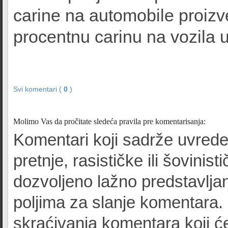
carine na automobile proizv
procentnu carinu na vozila
Svi komentari (
0
)
Molimo Vas da pročitate sledeća pravila pre komentarisanja:
Komentari koji sadrže uvrede
pretnje, rasističke ili šovinist
dozvoljeno lažno predstavljan
poljima za slanje komentara.
skraćivanja komentara koji će