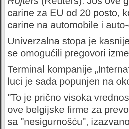
Rojters
(Reuters). Još ove 
carine za EU od 20 posto, ko
carine na automobile i auto
Univerzalna stopa je kasnij
se omogućili pregovori izm
Terminal kompanije „Internat
luci je sada popunjen na oko
"To je prično visoka vrednos
ove belgijske firme za prev
sa "nesigurnošću", izazva