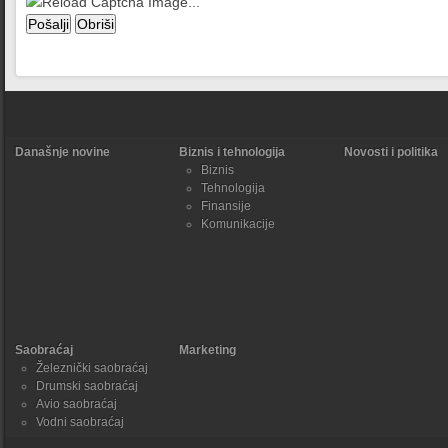
Današnje novine
Biznis i tehnologija
Novosti i politika
Biznis
Tehnologija
Finansije
Komunikacije
Saobraćaj
Marketing
Železnički saobraćaj
Drumski saobraćaj
Avio saobraćaj
Vodni saobraćaj