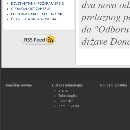
dva nova od
DEVET AKTIVNIH POŽARA U SRBIJI
OPRAVDANOST ZAHTEVA
prelaznog p
PUCNJAVA U ŠKOLI, ŠEST MRTVIH
ČETIRI SATA NA BATROVCIMA
da "Odboru 
države Don
Današnje novine
Biznis i tehnologija
Novosti i politika
Biznis
Tehnologija
Finansije
Komunikacije