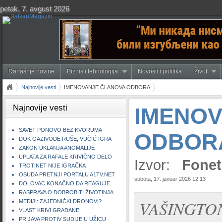
petak, 7. avgust 2026
Današnje novine
Biznis i tehnologija
Novosti i politika
Život
Najnovije vesti
IMENOVANJE ČLANOVA ODBORA
Najnovije vesti
IMENOV
SAVET PONOVO BEZ KVORUMA
ODBOR
DOK GAZIVODE RUŠE, VUČIĆ IGRA
ZAKON UKLANJA ANOMALIJE
UPLATA ZA RAFALE KRIVIČNO DELO
Izvor:
Fonet
TROTINET NIJE IGRAČKA
OSUDA PRETNJI PORTALU A1TV.NET
subota, 17. januar 2026 12:13
DOLOVAC KONAČNO DA REAGUJE
RASPRAVA O DOBROBITI ŽIVOTINJA
VAŠINGTON -
MEDIJI: ZAJEDNIČKI DRONOVI?
VLAST KRIVI GRAĐANE
PRIJAVA PROTIV SUDIJE U UŽICU