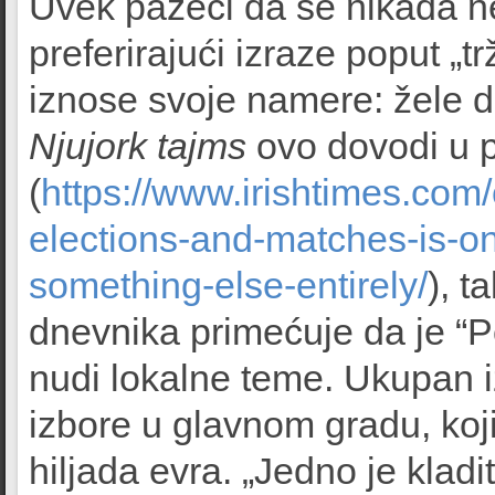
Uvek pazeći da se nikada n
preferirajući izraze poput „
iznose svoje namere: žele d
Njujork tajms
ovo dovodi u p
(
https://www.irishtimes.com
elections-and-matches-is-on
something-else-entirely/
), t
dnevnika primećuje da je “P
nudi lokalne teme. Ukupan 
izbore u glavnom gradu, koji 
hiljada evra. „Jedno je kladi