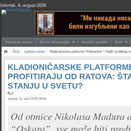
četvrtak, 6. avgust 2026
Današnje novine
Biznis i tehnologija
Novosti i politika
Život
Život
Ljudske naravi
Kladioničarske platforme “Polimarket” i “Kalši” profitiraj
KLADIONIČARSKE PLATFORME 
PROFITIRAJU OD RATOVA: Š
STANJU U SVETU?
N.J.
subota, 11. april 2026 08:06
Od otmice Nikolasa Madura do
“Oskara”, sve može biti predm