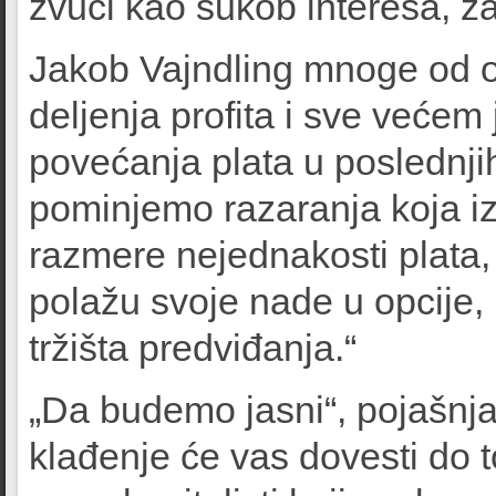
zvuči kao sukob interesa, z
Jakob Vajndling mnoge od o
deljenja profita i sve većem
povećanja plata u poslednj
pominjemo razaranja koja iz
razmere nejednakosti plata, t
polažu svoje nade u opcije, k
tržišta predviđanja.“
„Da budemo jasni“, pojašnja
klađenje će vas dovesti do