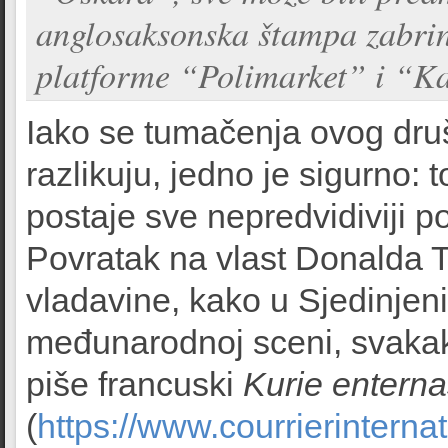
anglosaksonska štampa zabri
platforme “Polimarket” i “Ka
Iako se tumačenja ovog dr
razlikuju, jedno je sigurno: 
postaje sve nepredvidiviji p
Povratak na vlast Donalda T
vladavine, kako u Sjedinje
međunarodnoj sceni, svakako
piše francuski
Kurie enterna
(
https://www.courrierinterna