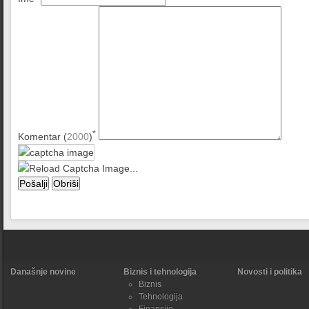
*
Komentar (
2000
)
Današnje novine
Biznis i tehnologija
Novosti i politika
Biznis
Tehnologija