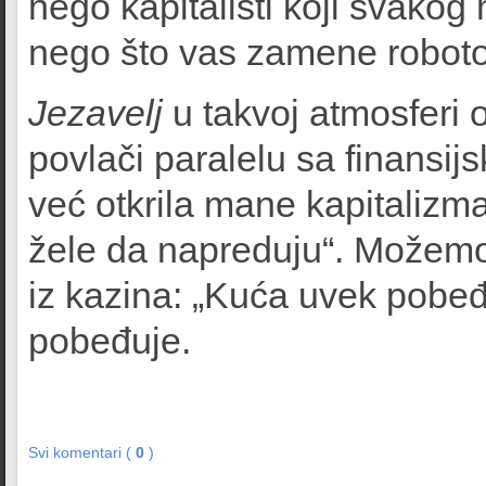
nego kapitalisti koji svako
nego što vas zamene robot
Jezavelj
u takvoj atmosferi o
povlači paralelu sa finansij
već otkrila mane kapitalizma
žele da napreduju“. Možemo 
iz kazina: „Kuća uvek pobeđu
pobeđuje.
Svi komentari (
0
)