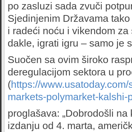
po zasluzi sada zvuči potpu
Sjedinjenim Državama tako št
i radeći noću i vikendom za
dakle, igrati igru – samo je 
Suočen sa ovim široko rasp
deregulacijom sektora u pr
(
https://www.usatoday.com/s
markets-polymarket-kalshi-
proglašava: „Dobrodošli na 
izdanju od 4. marta, američ