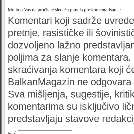
Molimo Vas da pročitate sledeća pravila pre komentarisanja:
Komentari koji sadrže uvrede
pretnje, rasističke ili šovinist
dozvoljeno lažno predstavljan
poljima za slanje komentara.
skraćivanja komentara koji će
BalkanMagazin ne odgovara z
Sva mišljenja, sugestije, kriti
komentarima su isključivo lič
predstavljaju stavove redak
*
Ime