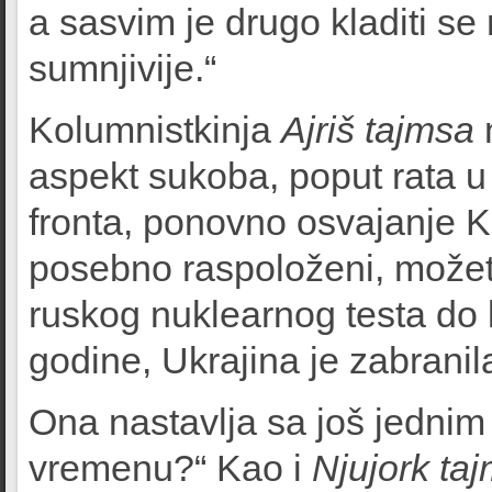
a sasvim je drugo kladiti se n
sumnjivije.“
Kolumnistkinja
Ajriš tajmsa
n
aspekt sukoba, poput rata u 
fronta, ponovno osvajanje 
posebno raspoloženi, možete
ruskog nuklearnog testa do
godine, Ukrajina je zabranil
Ona nastavlja sa još jednim
vremenu?“ Kao i
Njujork ta