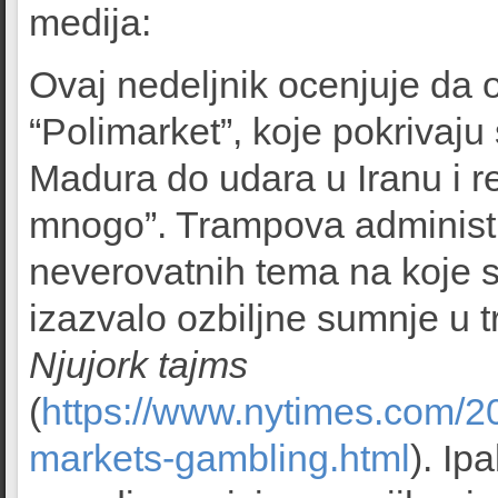
medija:
Ovaj nedeljnik ocenjuje da o
“Polimarket”, koje pokrivaj
Madura do udara u Iranu i r
mnogo”. Trampova administra
neverovatnih tema na koje se
izazvalo ozbiljne sumnje u t
Njujork tajms
(
https://www.nytimes.com/20
markets-gambling.html
). Ip