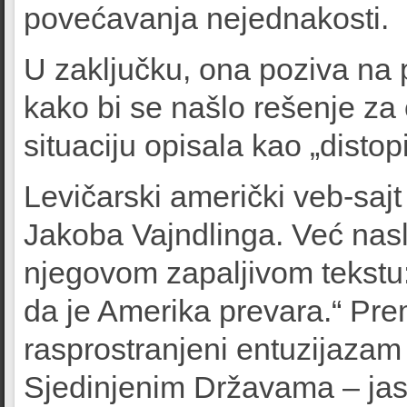
povećavanja nejednakosti.
U zaključku, ona poziva na p
kako bi se našlo rešenje za 
situaciju opisala kao „distopi
Levičarski američki veb-saj
Jakoba Vajndlinga. Već nas
njegovom zapaljivom tekstu: 
da je Amerika prevara.“ Pre
rasprostranjeni entuzijazam
Sjedinjenim Državama – jas