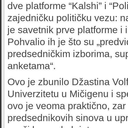
dve platforme “Kalshi” i “Pol
zajedničku političku vezu: 
je savetnik prve platforme i 
Pohvalio ih je što su „pred
predsedničkim izborima, sup
anketama“.
Ovo je zbunilo Džastina Vol
Univerzitetu u Mičigenu i sp
ovo je veoma praktično, zar
predsednikovih sinova u up