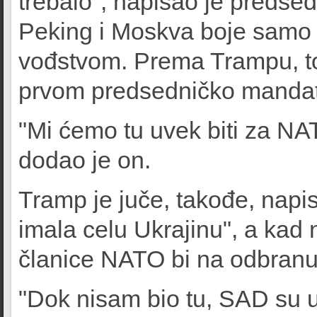
trebalo", napisao je predsed
Peking i Moskva boje samo 
vođstvom. Prema Trampu, to
prvom predsedničko mandatu
"Mi ćemo tu uvek biti za NA
dodao je on.
Tramp je juče, takođe, napi
imala celu Ukrajinu", a kad 
članice NATO bi na odbranu
"Dok nisam bio tu, SAD su u