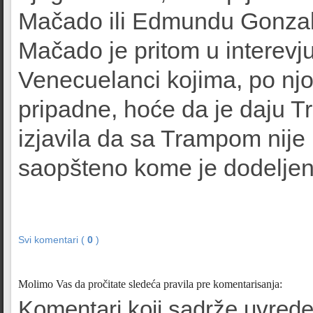
Mačado ili Edmundu Gonzale
Mačado je pritom u interevj
Venecuelanci kojima, po nj
pripadne, hoće da je daju Tr
izjavila da sa Trampom nije
saopšteno kome je dodelje
Svi komentari (
0
)
Molimo Vas da pročitate sledeća pravila pre komentarisanja:
Komentari koji sadrže uvrede