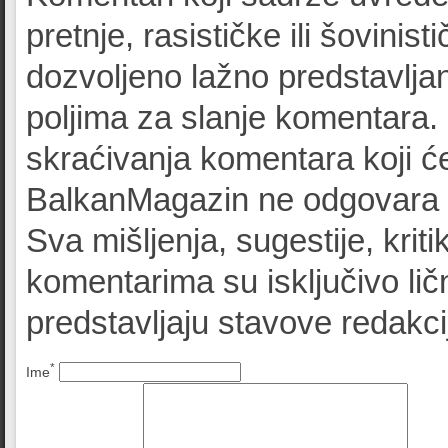
pretnje, rasističke ili šovinist
dozvoljeno lažno predstavljan
poljima za slanje komentara.
skraćivanja komentara koji će
BalkanMagazin ne odgovara z
Sva mišljenja, sugestije, kriti
komentarima su isključivo lič
predstavljaju stavove redak
*
Ime