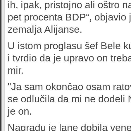
ih, ipak, pristojno ali oštro
pet procenta BDP“, objavio
zemalja Alijanse.
U istom proglasu šef Bele ku
i tvrdio da je upravo on tr
mir.
"Ja sam okončao osam rato
se odlučila da mi ne dodeli
je on.
Nagradu je lane dobila vene