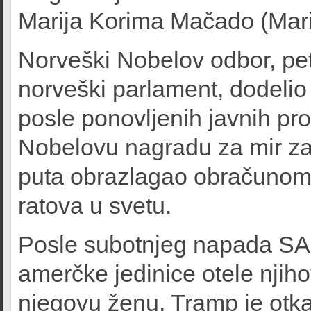
Marija Korima Mačado (Mar
Norveški Nobelov odbor, pet
norveški parlament, dodelio 
posle ponovljenih javnih pr
Nobelovu nagradu za mir zas
puta obrazlagao obračunom 
ratova u svetu.
Posle subotnjeg napada SA
amerčke jedinice otele njih
njegovu ženu, Tramp je otk