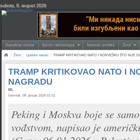
subota, 8. avgust 2026
Današnje novine
Biznis i tehnologija
Novosti i politika
Život
Život
Ljudske naravi
TRAMP KRITIKOVAO NATO I NORVEŠKU ŠTO NIJE
TRAMP KRITIKOVAO NATO I 
NAGRADU
ML
četvrtak, 08. januar 2026 01:01
Peking i Moskva boje se samo
vođstvom, napisao je američk