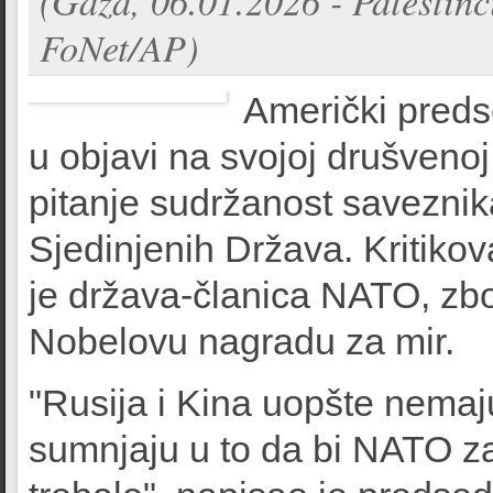
(Gaza, 06.01.2026 - Palestinc
FoNet/AP)
Američki preds
u objavi na svojoj drušveno
pitanje sudržanost savezni
Sjedinjenih Država. Kritikov
je država-članica NATO, zbog
Nobelovu nagradu za mir.
"Rusija i Kina uopšte nema
sumnjaju u to da bi NATO za