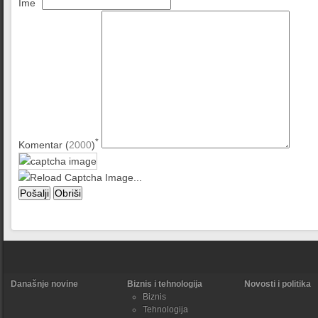
Ime
*
Komentar (
2000
)
Današnje novine
Biznis i tehnologija
Novosti i politika
Biznis
Tehnologija