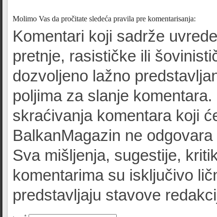
Molimo Vas da pročitate sledeća pravila pre komentarisanja:
Komentari koji sadrže uvrede
pretnje, rasističke ili šovinist
dozvoljeno lažno predstavljan
poljima za slanje komentara.
skraćivanja komentara koji će
BalkanMagazin ne odgovara z
Sva mišljenja, sugestije, kriti
komentarima su isključivo lič
predstavljaju stavove redak
*