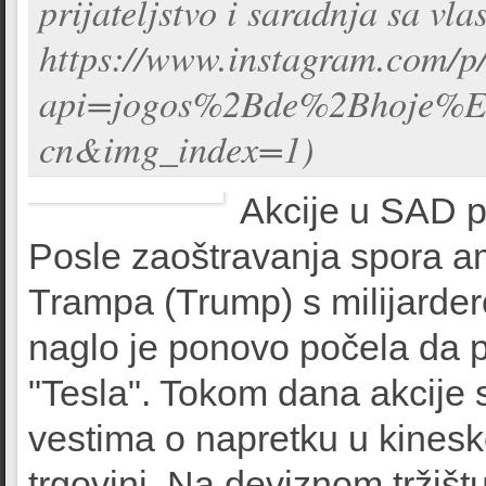
prijateljstvo i saradnja sa v
https://www.instagram.com
api=jogos%2Bde%2Bhoje%
cn&img_index=1)
Akcije u SAD pa
Posle zaoštravanja spora 
Trampa (Trump) s milijard
naglo je ponovo počela da 
"Tesla". Tokom dana akcije s
vestima o napretku u kines
trgovini. Na deviznom tržišt