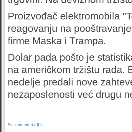
Proizvođač elektromobila "T
reagovanju na pooštravanje
firme Maska i Trampa.
Dolar pada pošto je statisti
na američkom tržištu rada. 
nedelje predali nove zahtev
nezaposlenosti već drugu ne
Svi komentari (
0
)