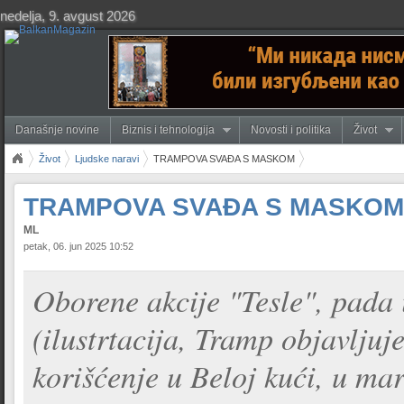
nedelja, 9. avgust 2026
Današnje novine
Biznis i tehnologija
Novosti i politika
Život
Život
Ljudske naravi
TRAMPOVA SVAĐA S MASKOM
TRAMPOVA SVAĐA S MASKOM
ML
petak, 06. jun 2025 10:52
Oborene akcije "Tesle", pada 
(ilustrtacija, Tramp objavlju
korišćenje u Beloj kući, u mar