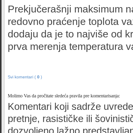
Prekjučerašnji maksimum naj
redovno praćenje toplota va
dodaju da je to najviše od 
prva merenja temperatura v
Svi komentari (
0
)
Molimo Vas da pročitate sledeća pravila pre komentarisanja:
Komentari koji sadrže uvrede
pretnje, rasističke ili šovinist
dozvoljeno lažno predstavljan