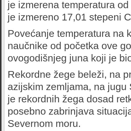
je izmerena temperatura od
je izmereno 17,01 stepeni C
Povećanje temperatura na k
naučnike od početka ove god
ovogodišnjeg juna koji je bio 
Rekordne žege beleži, na pr
azijskim zemljama, na jugu
je rekordnih žega dosad retk
posebno zabrinjava situaci
Severnom moru.