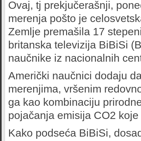
Ovaj, tj prekjučerašnji, ponede
merenja pošto je celosvets
Zemlje premašila 17 stepeni
britanska televizija BiBiSi 
naučnike iz nacionalnih ce
Američki naučnici dodaju da 
merenjima, vršenim redovno 
ga kao kombinaciju prirodne
pojačanja emisija CO2 koje
Kako podseća BiBiSi, dosad