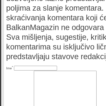
poljima za slanje komentara.
skraćivanja komentara koji će
BalkanMagazin ne odgovara z
Sva mišljenja, sugestije, kriti
komentarima su isključivo lič
predstavljaju stavove redak
*
Ime