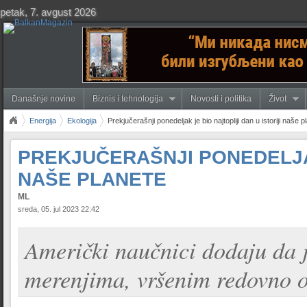
petak, 7. avgust 2026
Današnje novine
Biznis i tehnologija
Novosti i politika
Život
Energija
Ekologija
Prekjučerašnji ponedeljak je bio najtopliji dan u istoriji naše p
PREKJUČERAŠNJI PONEDELJAK
NAŠE PLANETE
ML
sreda, 05. jul 2023 22:42
Američki naučnici dodaju da j
merenjima, vršenim redovno o