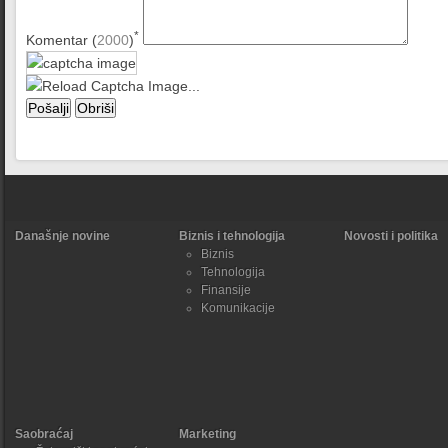
*
Komentar (
2000
)
Današnje novine
Biznis i tehnologija
Novosti i politika
Biznis
Tehnologija
Finansije
Komunikacije
Saobraćaj
Marketing