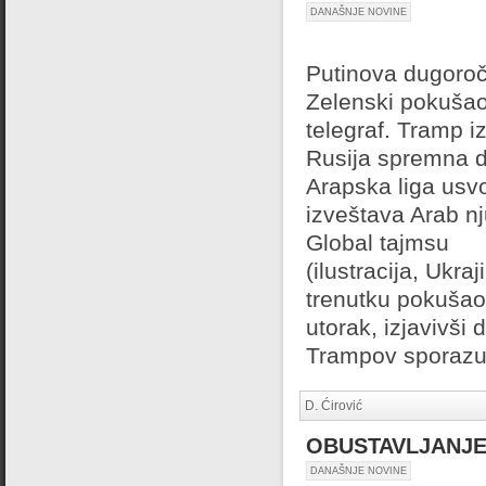
DANAŠNJE NOVINE
Putinova dugoročna
Zelenski pokušao
telegraf. Tramp i
Rusija spremna d
Arapska liga usvo
izveštava Arab nju
Global tajmsu
(ilustracija, Ukr
trenutku pokuša
utorak, izjavivši
Trampov sporazum 
D. Ćirović
OBUSTAVLJANJE
DANAŠNJE NOVINE