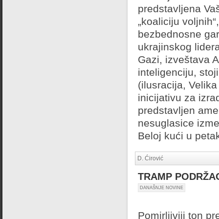
predstavljena Vaš
„koaliciju voljnih“
bezbednosne gara
ukrajinskog lide
Gazi, izveštava A
inteligenciju, stoj
(ilusracija, Veli
inicijativu za izr
predstavljen ame
nesuglasice izme
Beloj kući u petak
D. Ćirović
TRAMP PODRŽAO
DANAŠNJE NOVINE
Pomirljiviji ton 