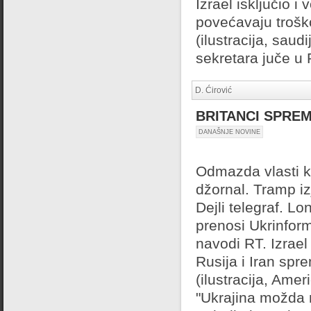
Izrael isključio 
povećavaju trošk
(ilustracija, sau
sekretara juče u 
D. Ćirović
BRITANCI SPRE
DANAŠNJE NOVINE
Odmazda vlasti kao
džornal. Tramp iz
Dejli telegraf. 
prenosi Ukrinform
navodi RT. Izrael 
Rusija i Iran spr
(ilustracija, Ame
"Ukrajina možda n