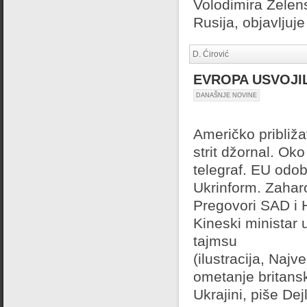
Volodimira Zelens
Rusija, objavljuje 
D. Ćirović
EVROPA USVOJI
DANAŠNJE NOVINE
Američko približa
strit džornal. Oko
telegraf. EU odob
Ukrinform. Zaharo
Pregovori SAD i 
Kineski ministar 
tajmsu
(ilustracija, Naj
ometanje britans
Ukrajini, piše Dejl