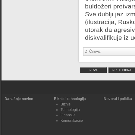
buldožeri pretva
Sve dublji jaz iz
(ilustracija, Rusk
utorak da agresiv
diskvalifikuje iz
D. Ćirović
PRVA
PRETHODNA
Današnje novine
Biznis i tehnologija
Novosti i politika
Biznis
Tehnologija
Finansije
Komunikacije