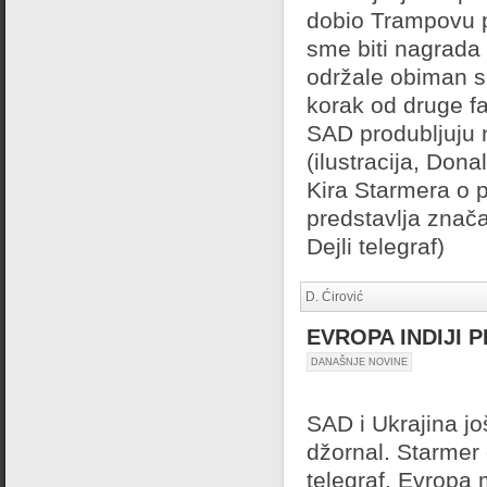
dobio Trampovu p
sme biti nagrada 
održale obiman s
korak od druge f
SAD produbljuju n
(ilustracija, Don
Kira Starmera o p
predstavlja znača
Dejli telegraf)
D. Ćirović
EVROPA INDIJI 
DANAŠNJE NOVINE
SAD i Ukrajina jo
džornal. Starmer 
telegraf. Evropa 