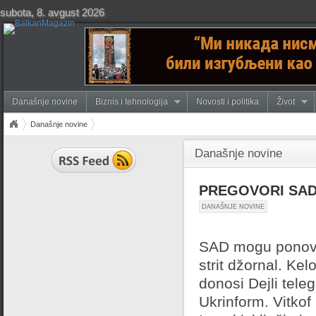
subota, 8. avgust 2026
Današnje novine
Biznis i tehnologija
Novosti i politika
Život
Današnje novine
Današnje novine
PREGOVORI SAD 
DANAŠNJE NOVINE
SAD mogu ponovo 
strit džornal. Kel
donosi Dejli tele
Ukrinform. Vitkof