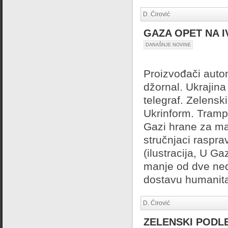
D. Ćirović
GAZA OPET NA I
DANAŠNJE NOVINE
Proizvođači autom
džornal. Ukrajin
telegraf. Zelens
Ukrinform. Tramp
Gazi hrane za ma
stručnjaci rasprav
(ilustracija, U G
manje od dve ned
dostavu humanita
D. Ćirović
ZELENSKI PODL