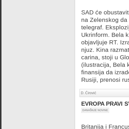
SAD će obustaviti
na Zelenskog da 
telegraf. Eksplozi
Ukrinform. Bela k
objavljuje RT. Iz
njuz. Kina razma
carina, stoji u Gl
(ilustracija, Bela
finansija da izra
Rusiji, prenosi r
D. Ćirović
EVROPA PRAVI S
DANAŠNJE NOVINE
Britanija i Francu