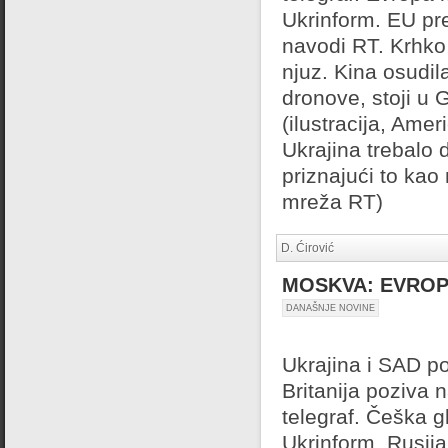
Ukrinform. EU pre
navodi RT. Krhko 
njuz. Kina osudi
dronove, stoji u 
(ilustracija, Ame
Ukrajina trebalo
priznajući to ka
mreža RT)
D. Ćirović
MOSKVA: EVROP
DANAŠNJE NOVINE
Ukrajina i SAD po
Britanija poziva 
telegraf. Češka 
Ukrinform. Rusija