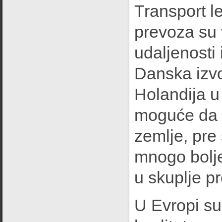
Transport l
prevoza su 
udaljenosti
Danska izvo
Holandija u
moguće da i
zemlje, pre
mnogo bolje
u skuplje p
U Evropi su