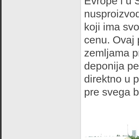
Evrope i u
nusproizvod
koji ima svo
cenu. Ovaj 
zemljama pr
deponija pe
direktno u 
pre svega b