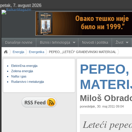
petak, 7. avgust 2026
Današnje novine
Biznis i tehnologija
Novosti i politika
Život
Energija
Energetika
PEPEO, „LETEĆI“ GRAĐEVINSKI MATERIJAL
PEPEO,
Električna energija
Zelena energija
Nafta i gas
MATERI
Rudarstvo i metalurgija
Miloš Obrad
ponedeljak, 30. maj 2011 09:04
Leteći pepe