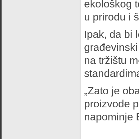
ekološkog 
u prirodu i 
Ipak, da bi 
građevinski
na tržištu 
standardim
„Zato je ob
proizvode p
napominje 