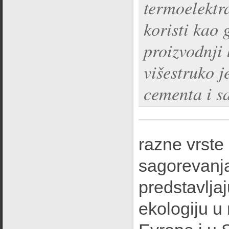
termoelektr
koristi kao 
proizvodnji
višestruko j
cementa i s
razne vrste
sagorevanj
predstavlja
ekologiju u