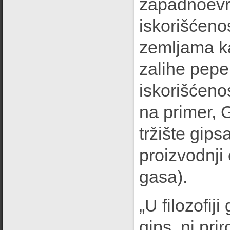
zapadnoevr
iskorišćeno
zemljama ka
zalihe pepe
iskorišćenos
na primer, G
tržište gips
proizvodnji 
gasa).
„U filozofij
gips, ni prir