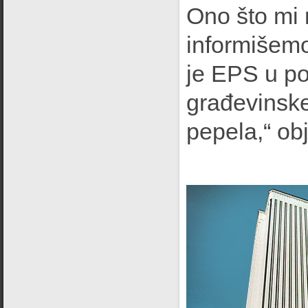
Ono što mi
informišemo
je EPS u po
građevinske
pepela,“ ob