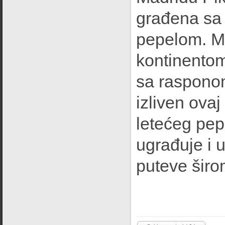
građena sa
pepelom. M
kontinentom
sa rasponom
izliven ova
letećeg pep
ugrađuje i 
puteve širo