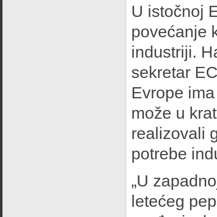
U istočnoj E
povećanje k
industriji.
sekretar EC
Evrope ima 
može u krat
realizovali 
potrebe ind
„U zapadnoj
letećeg pepe