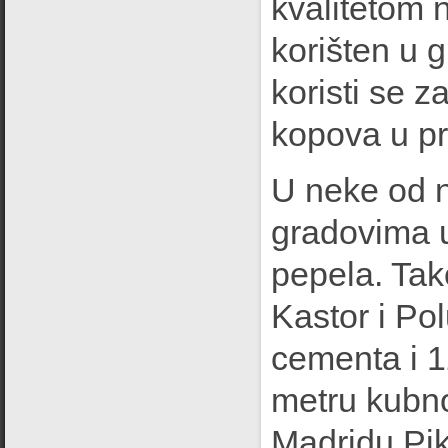
kvalitetom 
korišten u g
koristi se 
kopova u pr
U neke od n
gradovima u
pepela. Tak
Kastor i Po
cementa i 1
metru kubno
Madridu Pik