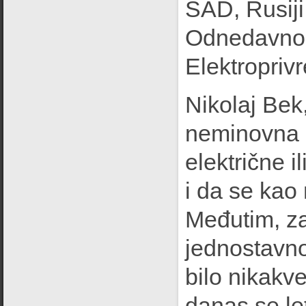
SAD, Rusiji,
Odnedavno j
Elektroprivr
Nikolaj Bek
neminovna č
električne i
i da se kao
Međutim, za
jednostavno
bilo nikakv
danas se let