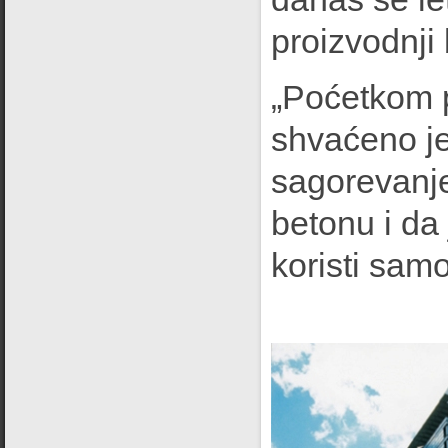
proizvodnji
„Poćetkom 
shvaćeno je
sagorevanje
betonu i da
koristi sam