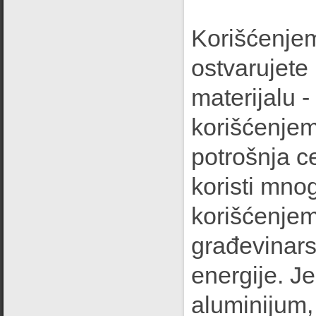
Korišćenje
ostvarujete 
materijalu 
korišćenjem
potrošnja c
koristi mnog
korišćenjem
građevinars
energije. J
aluminijum, 