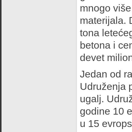
mnogo više 
materijala.
tona leteće
betona i cem
devet milio
Jedan od ra
Udruženja p
ugalj. Udr
godine 10 e
u 15 evrops