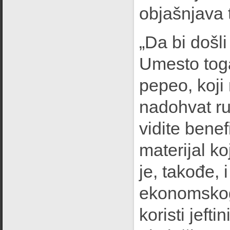
objašnjava 
„Da bi došli
Umesto toga
pepeo, koji
nadohvat ru
vidite benef
materijal koj
je, takođe, 
ekonomskog 
koristi jeftin