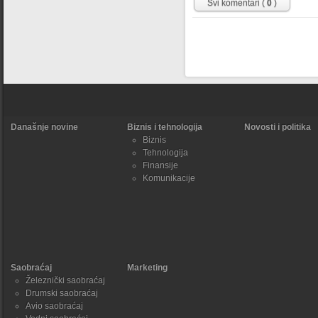
Svi komentari (
0
)
Današnje novine
Biznis i tehnologija
Novosti i politika
Biznis
Tehnologija
Finansije
Komunikacije
Saobraćaj
Marketing
Železnički saobraćaj
Drumski saobraćaj
Avio saobraćaj