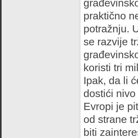
građevinsko
praktično n
potražnju. U
se razvije t
građevinskoj
koristi tri 
Ipak, da li 
dostići niv
Evropi je pi
od strane tr
biti zainter