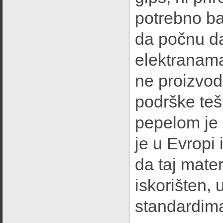
potrebno ba
da počnu da 
elektranama
ne proizvod
podrške tešk
pepelom je 
je u Evropi
da taj mater
iskorišten,
standardima