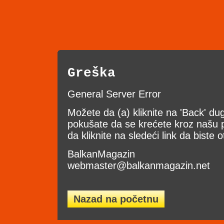
Greška
General Server Error
Možete da (a) kliknite na 'Back' d
pokušate da se krećete kroz našu pr
da kliknite na sledeći link da biste o
BalkanMagazin
webmaster@balkanmagazin.net
Nazad na početnu