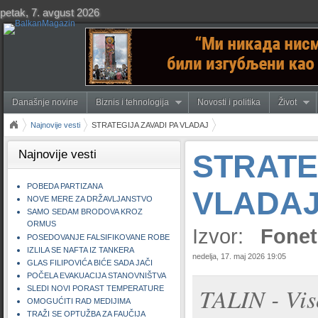
petak, 7. avgust 2026
Današnje novine
Biznis i tehnologija
Novosti i politika
Život
Najnovije vesti
STRATEGIJA ZAVADI PA VLADAJ
Najnovije vesti
STRATE
POBEDA PARTIZANA
VLADA
NOVE MERE ZA DRŽAVLJANSTVO
SAMO SEDAM BRODOVA KROZ
ORMUS
Izvor:
Fonet
POSEDOVANJE FALSIFIKOVANE ROBE
IZLILA SE NAFTA IZ TANKERA
nedelja, 17. maj 2026 19:05
GLAS FILIPOVIĆA BIĆE SADA JAČI
POČELA EVAKUACIJA STANOVNIŠTVA
TALIN - Vis
SLEDI NOVI PORAST TEMPERATURE
OMOGUĆITI RAD MEDIJIMA
TRAŽI SE OPTUŽBA ZA FAUČIJA