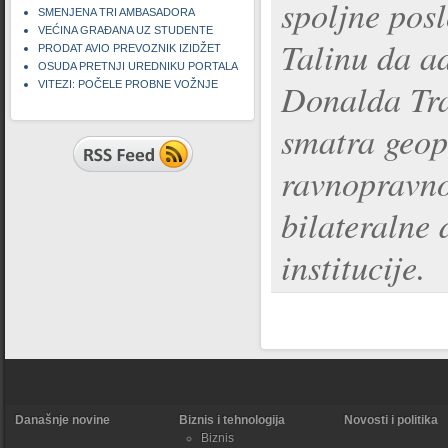
spoljne posl
SMENJENA TRI AMBASADORA
VEĆINA GRAĐANA UZ STUDENTE
Talinu da a
PRODAT AVIO PREVOZNIK IZIDŽET
OSUDA PRETNJI UREDNIKU PORTALA
Donalda Tra
VITEZI: POČELE PROBNE VOŽNJE
smatra geop
ravnopravno
bilateralne 
institucije.
Današnje novine
Biznis i tehnologija
Novosti i politika
Biznis