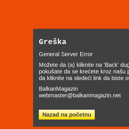
Greška
General Server Error
Možete da (a) kliknite na 'Back' d
pokušate da se krećete kroz našu pr
da kliknite na sledeći link da biste o
BalkanMagazin
webmaster@balkanmagazin.net
Nazad na početnu