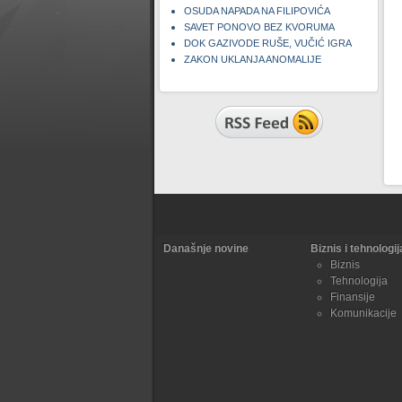
OSUDA NAPADA NA FILIPOVIĆA
SAVET PONOVO BEZ KVORUMA
DOK GAZIVODE RUŠE, VUČIĆ IGRA
ZAKON UKLANJA ANOMALIJE
Današnje novine
Biznis i tehnologij
Biznis
Tehnologija
Finansije
Komunikacije