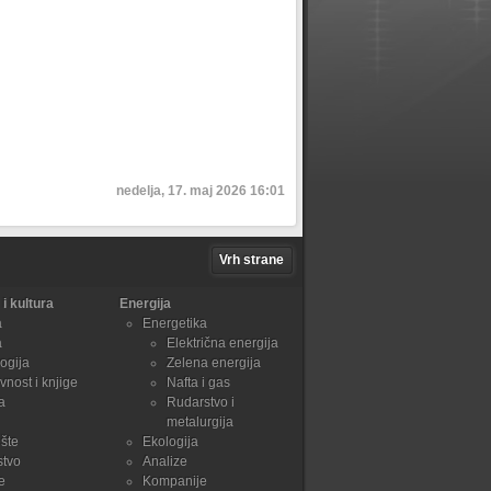
nedelja, 17. maj 2026 16:01
Vrh strane
i kultura
Energija
a
Energetika
a
Električna energija
ogija
Zelena energija
vnost i knjige
Nafta i gas
a
Rudarstvo i
metalurgija
šte
Ekologija
stvo
Analize
e
Kompanije