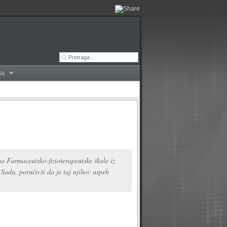
aj
 Farmaceutsko-fizioterapeutske škole iz
adu, poručivši da je taj njihov uspeh