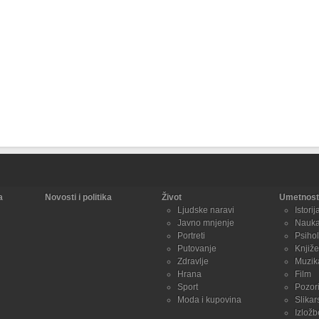
a
Novosti i politika
Život
Umetnost 
Ljudske naravi
Istorij
Javno mnjenje
Nauk
Portreti
Psihol
Putovanje
Knjiže
Zdravlje
Muzik
Hrana
Film
Sport
Pozori
Moda i kupovina
Slikar
Izložb