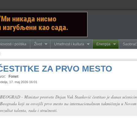
Novosti i politika
Život
Umetnost i kultura
Energija
Saobrać
ČESTITKE ZA PRVO MESTO
vor:
Fonet
delja, 17. maj 2026 16:01
BEOGRAD - Ministar prosvete Dejan Vuk Stanković čestitao je danas učenicima
Beograda koji su osvojili prvo mesto na internacionalnom takmičenju u Novom S
rezultat talenta, rada i stručnosti.