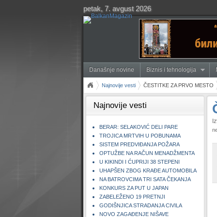
petak, 7. avgust 2026
Današnje novine
Biznis i tehnologija
Najnovije vesti
ČESTITKE ZA PRVO MESTO
Najnovije vesti
Iz
BERAR: SELAKOVIĆ DELI PARE
ne
TROJICA MRTVIH U POBUNAMA
SISTEM PREDVIĐANJA POŽARA
OPTUŽBE NA RAČUN MENADŽMENTA
U KIKINDI I ĆUPRIJI 38 STEPENI
UHAPŠEN ZBOG KRAĐE AUTOMOBILA
NA BATROVCIMA TRI SATA ČEKANJA
KONKURS ZA PUT U JAPAN
ZABELEŽENO 19 PRETNJI
GODIŠNJICA STRADANJA CIVILA
NOVO ZAGAĐENJE NIŠAVE