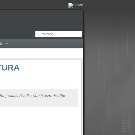
aj
TURA
rila gradonačelniku Mančestera Endiju