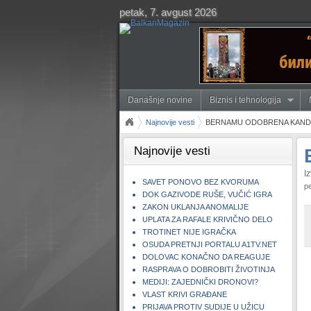
petak, 7. avgust 2026
Današnje novine
Biznis i tehnologija
Najnovije vesti
BERNAMU ODOBRENA KAND
Najnovije vesti
Iz
SAVET PONOVO BEZ KVORUMA
pe
DOK GAZIVODE RUŠE, VUČIĆ IGRA
ZAKON UKLANJA ANOMALIJE
UPLATA ZA RAFALE KRIVIČNO DELO
TROTINET NIJE IGRAČKA
OSUDA PRETNJI PORTALU A1TV.NET
DOLOVAC KONAČNO DA REAGUJE
RASPRAVA O DOBROBITI ŽIVOTINJA
MEDIJI: ZAJEDNIČKI DRONOVI?
VLAST KRIVI GRAĐANE
PRIJAVA PROTIV SUDIJE U UŽICU