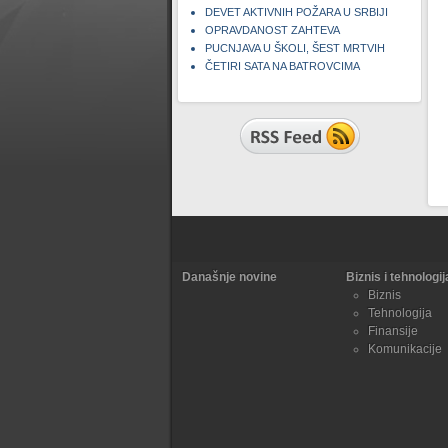
DEVET AKTIVNIH POŽARA U SRBIJI
OPRAVDANOST ZAHTEVA
PUCNJAVA U ŠKOLI, ŠEST MRTVIH
ČETIRI SATA NA BATROVCIMA
Današnje novine
Biznis i tehnologij
Biznis
Tehnologija
Finansije
Komunikacije