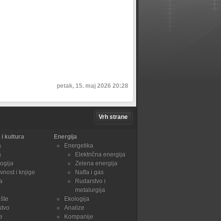
petak, 15. maj 2026 20:28
Vrh strane
i kultura
Energija
a
Energetika
a
Električna energija
ogija
Zelena energija
vnost i knjige
Nafta i gas
a
Rudarstvo i
metalurgija
šte
Ekologija
stvo
Analize
e
Kompanije