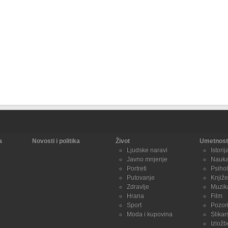
a
Novosti i politika
Život
Umetnost 
Ljudske naravi
Istorij
Javno mnjenje
Nauk
Portreti
Psihol
Putovanje
Knjiže
Zdravlje
Muzik
Hrana
Film
Sport
Pozori
Moda i kupovina
Slikar
Izložb