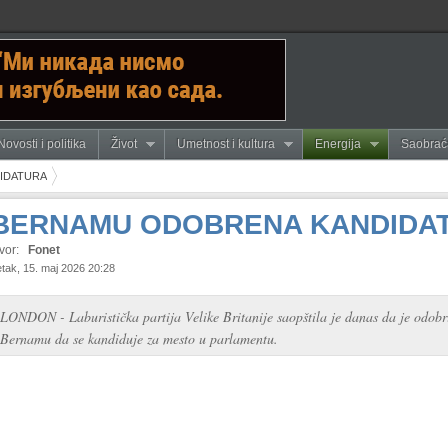
Novosti i politika
Život
Umetnost i kultura
Energija
Saobrać
IDATURA
BERNAMU ODOBRENA KANDIDA
vor:
Fonet
tak, 15. maj 2026 20:28
LONDON - Laburistička partija Velike Britanije saopštila je danas da je odob
Bernamu da se kandiduje za mesto u parlamentu.